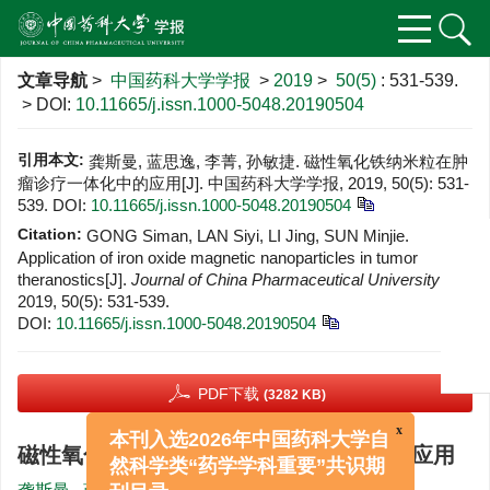
文章导航
>
中国药科大学学报
>
2019
>
50(5)
: 531-539.
> DOI:
10.11665/j.issn.1000-5048.20190504
引用本文:
龚斯曼, 蓝思逸, 李菁, 孙敏捷. 磁性氧化铁纳米粒在肿
瘤诊疗一体化中的应用[J]. 中国药科大学学报, 2019, 50(5): 531-
539.
DOI:
10.11665/j.issn.1000-5048.20190504
Citation:
GONG Siman, LAN Siyi, LI Jing, SUN Minjie.
Application of iron oxide magnetic nanoparticles in tumor
theranostics[J].
Journal of China Pharmaceutical University
,
2019, 50(5): 531-539.
DOI:
10.11665/j.issn.1000-5048.20190504
PDF下载
(3282 KB)
磁性氧化铁纳米粒在肿瘤诊疗一体化中的应用
x
本刊入选2026年中国药科大学自
然科学类“药学学科重要”共识期