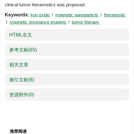
clinical tumor theranostics was proposed.
Keywords:
iron oxide
/
magnetic nanoparticle
/
theranostic
/
magnetic resonance imaging
/
tumor therapy
HTML全文
参考文献
(65)
相关文章
施引文献
(8)
资源附件
(0)
推荐阅读