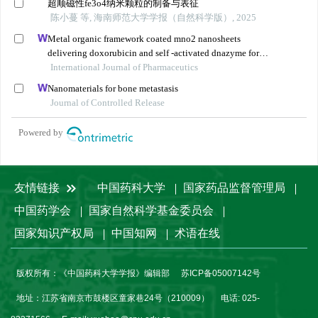
超顺磁性fe3o4纳米颗粒的制备与表征
陈小蔓 等, 海南师范大学学报（自然科学版）, 2025
Metal organic framework coated mno2 nanosheets
delivering doxorubicin and self -activated dnazyme for
chemo-gene combinatorial treatment of cancer
International Journal of Pharmaceutics
Nanomaterials for bone metastasis
Journal of Controlled Release
Powered by
友情链接
中国药科大学
国家药品监督管理局
中国药学会
国家自然科学基金委员会
国家知识产权局
中国知网
术语在线
版权所有：《中国药科大学学报》编辑部
苏ICP备05007142号
地址：江苏省南京市鼓楼区童家巷24号（210009）
电话: 025-