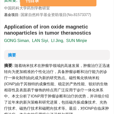
龚斯曼
,
蓝思逸
,
李菁
,
孙敏捷
刊目录
中国药科大学药剂学教研室
国家自然科学基金资助项目(No.81573377)
基金项目:
Application of iron oxide magnetic
nanoparticles in tumor theranostics
GONG Siman
,
LAN Siyi
,
LI Jing
,
SUN Minjie
摘要
摘要:
随着纳米技术在肿瘤学领域的高速发展，肿瘤治疗正迅速
转向为更加精准的个性化治疗，具备肿瘤诊断和治疗能力的诊
疗一体化制剂由此成为新的研究热点。磁性氧化铁纳米粒
(IONP)由于其独特的成像性能、稳定的产热性能、较好的生物
相容性及表面易于修饰的特点而广泛应用于诊疗一体化体系
中。本文分析了IONP用于肿瘤诊断和治疗的优势，并详细介绍
了近年来的新兴策略和研究进展，包括磁共振成像技术、光热
疗技术、磁热疗技术和磁靶向技术等。最后，对IONP在临床肿