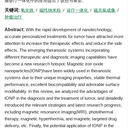
瘤诊疗一体化中的应用提出了设想与展望。
关键词:
氧化铁
/
磁性纳米粒
/
诊疗一体化
/
磁共振成像
/
肿瘤治疗
Abstract:
With the rapid development of nanotechnology,
accurate personalized treatments for tumor have attracted more
attention to increase the therapeutic effects and reduce the side
effects. The emerging theranostic systems incorporating
different therapeutic and diagnostic imaging capabilities have
become a new research hotspot. Magnetic iron oxide
nanoparticles(IONP)have been widely used in theranostic
systems due to their unique imaging properties, stable thermal
performance, excellent biocompatibility and admirable surface
modifiability. In this review, we analyzed the advantages of
IONP in the diagnosis and the treatment of tumor, and detailedly
introduced the relevant strategies and latest research progress,
including magnetic resonance imaging(MRI), photothermal
therapy, magnetic hyperthermia, and magnetic targeted drug
delivery, etc. Finally, the potential application of IONP in the