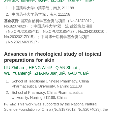
刘智豪
,
衡伟利
,
钱帅
,
魏元锋
,
张建军
,
高缘
1.
中国药科大学中药学院，南京 211198
2.
中国药科大学药学院，南京 211198
国家自然科学基金资助项目（No.81873012，
基金项目:
No.82074029）；中国药科大学“双一流”建设资助项目
（No.CPU2018GY11，No.CPU2018GY27，No.3342100010，
No.2632021ZD15）；中国博士后科学基金资助项目
（No.2021M693517）
Advances in rheological study of topical
preparations for skin
1
1
1
LIU Zhihao
,
HENG Weili
,
QIAN Shuai
,
1
2
1
WEI Yuanfeng
,
ZHANG Jianjun
,
GAO Yuan
1.
School of Traditional Chinese Pharmacy, China
Pharmaceutical University, Nanjing 211198
2.
School of Pharmacy, China Pharmaceutical
University, Nanjing 211198, China
This work was supported by the National Natural
Funds:
Science Foundation of China (No.81873012, No.82074029), the