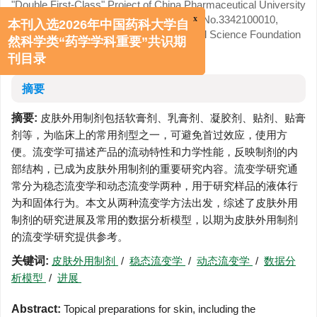
"Double First-Class" Project of China Pharmaceutical University
(No.CPU2018GY11, No.CPU2018GY27, No.3342100010,
x
本刊入选2026年中国药科大学自
No.2632021ZD15) and China Postdoctoral Science Foundation
(No.2021M693517)
然科学类“药学学科重要”共识期
刊目录
摘要
摘要:
皮肤外用制剂包括软膏剂、乳膏剂、凝胶剂、贴剂、贴膏
剂等，为临床上的常用剂型之一，可避免首过效应，使用方
便。流变学可描述产品的流动特性和力学性能，反映制剂的内
部结构，已成为皮肤外用制剂的重要研究内容。流变学研究通
常分为稳态流变学和动态流变学两种，用于研究样品的液体行
为和固体行为。本文从两种流变学方法出发，综述了皮肤外用
制剂的研究进展及常用的数据分析模型，以期为皮肤外用制剂
的流变学研究提供参考。
关键词:
皮肤外用制剂
/
稳态流变学
/
动态流变学
/
数据分
析模型
/
进展
Abstract:
Topical preparations for skin, including the