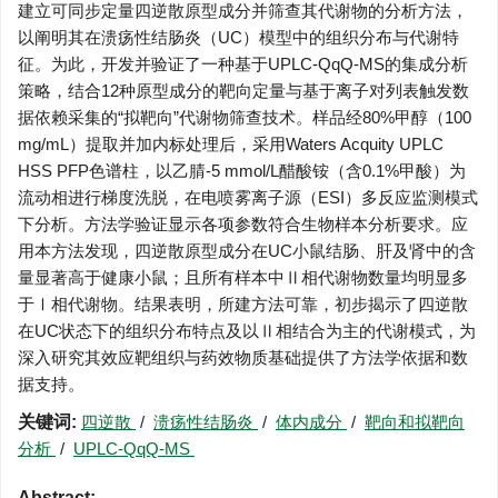
建立可同步定量四逆散原型成分并筛查其代谢物的分析方法，
以阐明其在溃疡性结肠炎（UC）模型中的组织分布与代谢特
征。为此，开发并验证了一种基于UPLC-QqQ-MS的集成分析
策略，结合12种原型成分的靶向定量与基于离子对列表触发数
据依赖采集的“拟靶向”代谢物筛查技术。样品经80%甲醇（100
mg/mL）提取并加内标处理后，采用Waters Acquity UPLC
HSS PFP色谱柱，以乙腈-5 mmol/L醋酸铵（含0.1%甲酸）为
流动相进行梯度洗脱，在电喷雾离子源（ESI）多反应监测模式
下分析。方法学验证显示各项参数符合生物样本分析要求。应
用本方法发现，四逆散原型成分在UC小鼠结肠、肝及肾中的含
量显著高于健康小鼠；且所有样本中Ⅱ相代谢物数量均明显多
于Ⅰ相代谢物。结果表明，所建方法可靠，初步揭示了四逆散
在UC状态下的组织分布特点及以Ⅱ相结合为主的代谢模式，为
深入研究其效应靶组织与药效物质基础提供了方法学依据和数
据支持。
关键词:
四逆散
/
溃疡性结肠炎
/
体内成分
/
靶向和拟靶向
分析
/
UPLC-QqQ-MS
Abstract: