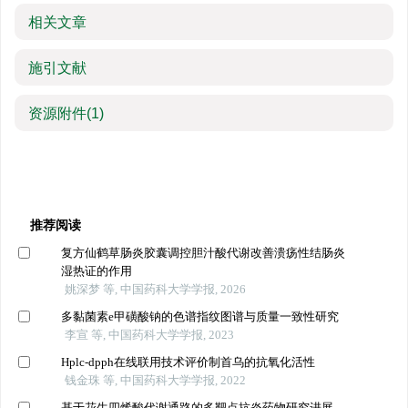
相关文章
施引文献
资源附件
(1)
推荐阅读
复方仙鹤草肠炎胶囊调控胆汁酸代谢改善溃疡性结肠炎
湿热证的作用
姚深梦 等, 中国药科大学学报, 2026
多黏菌素e甲磺酸钠的色谱指纹图谱与质量一致性研究
李宣 等, 中国药科大学学报, 2023
Hplc-dpph在线联用技术评价制首乌的抗氧化活性
钱金珠 等, 中国药科大学学报, 2022
基于花生四烯酸代谢通路的多靶点抗炎药物研究进展