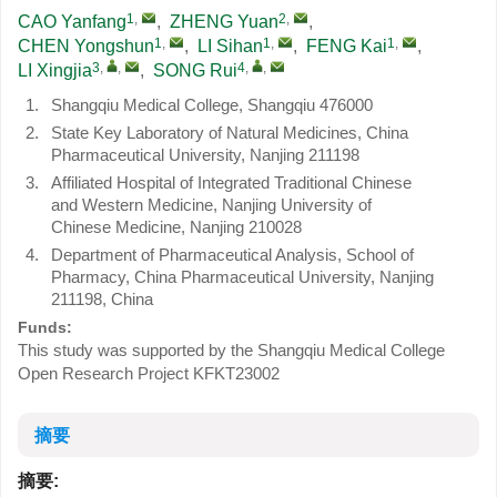
1
,
2
,
CAO Yanfang
,
ZHENG Yuan
,
1
,
1
,
1
,
CHEN Yongshun
,
LI Sihan
,
FENG Kai
,
3
,
,
4
,
,
LI Xingjia
,
SONG Rui
1.
Shangqiu Medical College, Shangqiu 476000
2.
State Key Laboratory of Natural Medicines, China
Pharmaceutical University, Nanjing 211198
3.
Affiliated Hospital of Integrated Traditional Chinese
and Western Medicine, Nanjing University of
Chinese Medicine, Nanjing 210028
4.
Department of Pharmaceutical Analysis, School of
Pharmacy, China Pharmaceutical University, Nanjing
211198, China
Funds:
This study was supported by the Shangqiu Medical College
Open Research Project
KFKT23002
摘要
摘要: