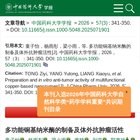
文章导航
>
中国药科大学学报
>
2026
>
57(3)
: 341-350.
> DOI:
10.11665/j.issn.1000-5048.2025071901
引用本文:
童子怡，杨雨彤，梁小雨，等. 多功能铜基纳米酶的
制备及体外抗肿瘤活性[J]. 中国药科大学学报，2026，
57（3）：341-350.
DOI:
10.11665/j.issn.1000-
5048.2025071901
Citation:
TONG Ziyi, YANG Yutong, LIANG Xiaoyu,
et al
.
Preparation and
in vitro
anti-tumor activity of multifunctional
copper-based nanozymes[J].
J China Pharm Univ
, 2026, 57(3):
341-350.
DOI:
10.11665/j.issn.1000-5048.2025071901
x
本刊入选2026年中国药科大学自
然科学类“药学学科重要”共识期
PDF下载
(6459 KB)
刊目录
多功能铜基纳米酶的制备及体外抗肿瘤活性
,