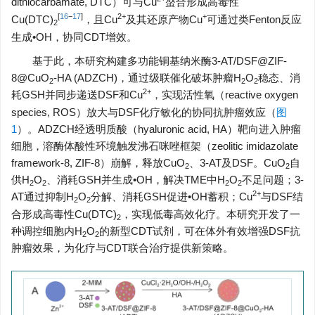
dithiocarbamate, DTC）可与Cu
螯合形成高毒性
[
16
−
17
]
2+
+
Cu(DTC)
，且Cu
及其还原产物Cu
可通过类Fenton反应
2
生成•OH，协同CDT增效。
基于此，本研究构建多功能铜基纳米酶3-AT/DSF@ZIF-
8@CuO
-HA (ADZCH)，通过级联催化破坏肿瘤H
O
稳态、消
2
2
2
2+
耗GSH并同步递送DSF和Cu
，实现活性氧（reactive oxygen
species, ROS）放大与DSF化疗敏化的协同抗肿瘤效应（
图
1
）。ADZCH经透明质酸（hyaluronic acid, HA）靶向进入肿瘤
细胞，溶酶体酸性环境触发沸石咪唑框架（zeolitic imidazolate
framework-8, ZIF-8）崩解，释放CuO
、3-AT及DSF。CuO
自
2
2
供H
O
、消耗GSH并生成•OH，解决TME中H
O
不足问题；3-
2
2
2
2
2+
AT通过抑制H
O
分解、消耗GSH促进•OH蓄积；Cu
与DSF结
2
2
合形成高毒性Cu(DTC)
，实现低毒高效化疗。本研究开发了一
2
种调控细胞内H
O
的新型CDT试剂，可在体外有效增强DSF抗
2
2
肿瘤效果，为化疗与CDT联合治疗提供新策略。