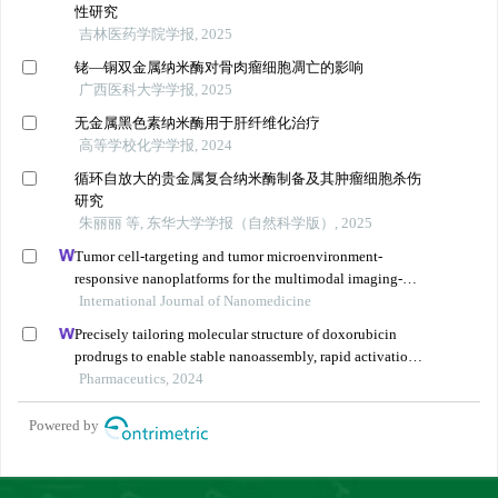
性研究
吉林医药学院学报, 2025
铑—铜双金属纳米酶对骨肉瘤细胞凋亡的影响
广西医科大学学报, 2025
无金属黑色素纳米酶用于肝纤维化治疗
高等学校化学学报, 2024
循环自放大的贵金属复合纳米酶制备及其肿瘤细胞杀伤
研究
朱丽丽 等, 东华大学学报（自然科学版）, 2025
Tumor cell-targeting and tumor microenvironment-
responsive nanoplatforms for the multimodal imaging-
guided photodynamic/photothermal/chemodynamic
International Journal of Nanomedicine
treatment of cervical cancer
Precisely tailoring molecular structure of doxorubicin
prodrugs to enable stable nanoassembly, rapid activation,
and potent antitumor effect
Pharmaceutics, 2024
Powered by