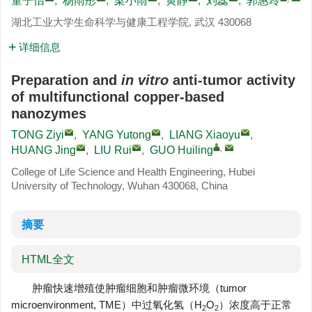
童子怡
,
杨雨彤
,
梁小雨
,
黄静
,
刘蕊
,
郭惠玲
湖北工业大学生命科学与健康工程学院, 武汉 430068
详细信息
Preparation and
in vitro
anti-tumor activity
of multifunctional copper-based
nanozymes
TONG Ziyi
,
YANG Yutong
,
LIANG Xiaoyu
,
,
HUANG Jing
,
LIU Rui
,
GUO Huiling
College of Life Science and Health Engineering, Hubei
University of Technology, Wuhan 430068, China
摘要
HTML全文
肿瘤快速增殖使肿瘤细胞和肿瘤微环境（tumor
microenvironment, TME）中过氧化氢（H
O
）浓度高于正常
2
2