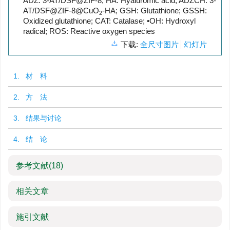
ADZ: 3-AT/DSF@ZIF-8; HA: Hyaluromic acid; ADZCH: 3-
AT/DSF@ZIF-8@CuO
-HA; GSH: Glutathione; GSSH:
2
Oxidized glutathione; CAT: Catalase; •OH: Hydroxyl
radical; ROS: Reactive oxygen species
下载:
全尺寸图片
幻灯片
1. 材 料
2. 方 法
3. 结果与讨论
4. 结 论
参考文献
(18)
相关文章
施引文献