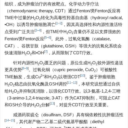
组织，成为肿瘤治疗的有效靶点。化学动力学疗法
（chemodynamic therapy, CDT）通过Fenton/类Fenton反应将
TME中过量的H
O
转化为高毒性羟基自由基（hydroxyl radical,
2
2
[
1
−
2
]
•OH）以诱导肿瘤细胞凋亡
，因其高选择性和内源性激活特
[
3
−
4
]
点受到广泛关注
，但TME中H
O
含量仍不足以支撑强效的
2
2
[
5
−
6
]
Fenton/类Fenton反应
。此外，过氧化氢酶（catalase,
CAT）、谷胱甘肽（glutathione, GSH）等强大的抗氧化系统会
[
7
]
快速清除H
O
和•OH
，从而限制了CDT疗效。
2
2
针对内源性H
O
匮乏的问题，原位生成H
O
较外源性递送
2
2
2
2
[
8
−
9
]
更具优势
。过氧化铜（cupric peroxide, CuO
）可被酸性
2
2+
[
10
]
TME触发，生成Cu
和H
O
以增强CDT
。鉴于肿瘤细胞
2
2
[
11
−
12
]
H
O
稳态由抗氧化酶及GSH调控
，本研究设想通过自供
2
2
给H
O
并抑制其消除，以强化CDT疗效。以3-氨基-1,2,4-三唑
2
2
（3-animo-1,2,4-triazole, 3-AT）作为CAT抑制剂，可阻止CAT
[
13
]
和GSH介导的H
O
分解
，对提升CDT疗效至关重要。
2
2
戒酒药双硫仑（disulfiram, DSF）具有铜依赖性抗肿瘤活性
[
14
−
15
]
，其代谢产物二乙基二硫代氨基甲酸酯（diethyl
2+