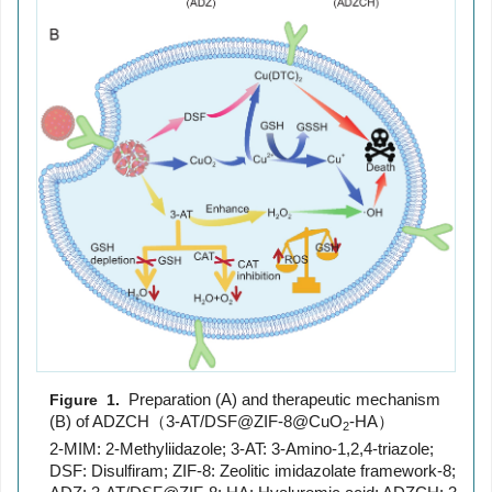
Preparation (A) and therapeutic mechanism
Figure 1.
(B) of ADZCH（3-AT/DSF@ZIF-8@CuO
-HA）
2
2-MIM: 2-Methyliidazole; 3-AT: 3-Amino-1,2,4-triazole;
DSF: Disulfiram; ZIF-8: Zeolitic imidazolate framework-8;