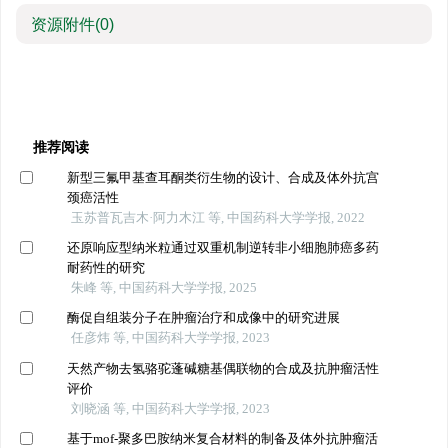
资源附件
(0)
推荐阅读
新型三氟甲基查耳酮类衍生物的设计、合成及体外抗宫
颈癌活性
玉苏普瓦吉木·阿力木江 等, 中国药科大学学报, 2022
还原响应型纳米粒通过双重机制逆转非小细胞肺癌多药
耐药性的研究
朱峰 等, 中国药科大学学报, 2025
酶促自组装分子在肿瘤治疗和成像中的研究进展
任彦炜 等, 中国药科大学学报, 2023
天然产物去氢骆驼蓬碱糖基偶联物的合成及抗肿瘤活性
评价
刘晓涵 等, 中国药科大学学报, 2023
基于mof-聚多巴胺纳米复合材料的制备及体外抗肿瘤活