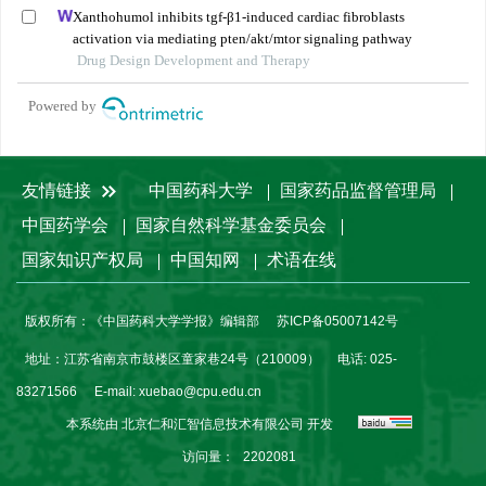
Xanthohumol inhibits tgf-β1-induced cardiac fibroblasts
activation via mediating pten/akt/mtor signaling pathway
Drug Design Development and Therapy
Powered by
友情链接
中国药科大学
国家药品监督管理局
中国药学会
国家自然科学基金委员会
国家知识产权局
中国知网
术语在线
版权所有：《中国药科大学学报》编辑部
苏ICP备05007142号
地址：江苏省南京市鼓楼区童家巷24号（210009）
电话: 025-
83271566
E-mail:
xuebao@cpu.edu.cn
本系统由
北京仁和汇智信息技术有限公司
开发
访问量：
2202081