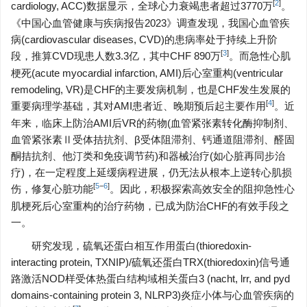
[
2
]
cardiology, ACC)数据显示，全球心力衰竭患者超过
3770
万
。
《中国心血管健康与疾病报告2023》调查发现，我国心血管疾
病(cardiovascular diseases, CVD)的患病率处于持续上升阶
[
3
]
段，推算CVD现患人数3.3亿，其中CHF 890万
。而急性心肌
梗死(acute myocardial infarction, AMI)后心室重构(ventricular
remodeling, VR)是CHF的主要发病机制，也是CHF发生发展的
[
4
]
重要病理学基础，其对AMI患者近、晚期预后起主要作用
。近
年来，临床上防治AMI后VR的药物(血管紧张素转化酶抑制剂、
血管紧张素Ⅱ受体拮抗剂、β受体阻滞剂、钙通道阻滞剂、醛固
酮拮抗剂、他汀类和免疫调节药)和器械治疗(如心脏再同步治
疗)，在一定程度上延缓病程进展，仍无法从根本上逆转心肌损
[
5
−
6
]
伤，修复心脏功能
。因此，积极探索高效安全的阻抑急性心
肌梗死后心室重构的治疗药物，已成为防治CHF的有效手段之
一。
研究发现，硫氧还蛋白相互作用蛋白(thioredoxin-
interacting protein, TXNIP)/硫氧还蛋白TRX(thioredoxin)信号通
路激活NOD样受体热蛋白结构域相关蛋白3 (nacht, lrr, and pyd
domains-containing protein 3, NLRP3)炎症小体与心血管疾病的