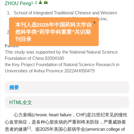
1, 2
,
,
ZHOU Peng
1.
School of Integrated Traditional Chinese and Western
Medicine, Anhui University of Chinese Medicine,
Hefei 230012
x
本刊入选2026年中国药科大学自
2.
Anhui Provincial Key Laboratory of Chinese
然科学类“药学学科重要”共识期
Medicinal Formula, Hefei 230012, China
刊目录
Funds:
This study was supported by the National Natural Science
Foundation of China
82004180
the Key Project Foundation of Natural Science Research in
Universities of Anhui Province
2022AH050479
摘要
HTML全文
心力衰竭(chronic heart failure，CHF)是21世纪常见的慢性
心血管病症，是各种心脏疾病的严重和终末阶段，严重威胁着
[
1
]
患者的健康
。据2025年美国心脏病学会(american college of