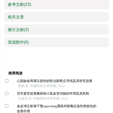
参考文献
(23)
相关文章
施引文献
(2)
资源附件
(0)
推荐阅读
心肌缺血再灌注损伤的防治新靶点寻找及其研究进展
侯凯 等, 中国药科大学学报, 2022
淫羊藿苷改善糖尿病小鼠血管功能的作用及其机制
王喜鸟 等, 中国药科大学学报, 2022
血必净注射液干预cgas/sting通路对脓毒症急性肺损伤的
改善作用