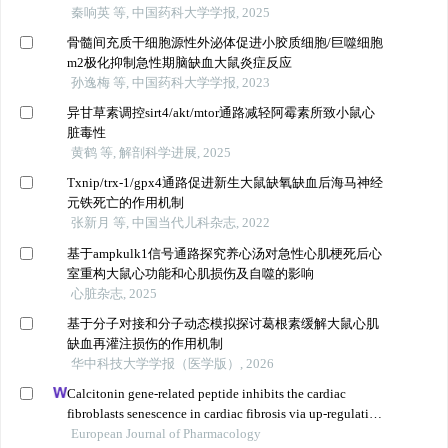
秦响英 等, 中国药科大学学报, 2025
骨髓间充质干细胞源性外泌体促进小胶质细胞/巨噬细胞
m2极化抑制急性期脑缺血大鼠炎症反应
孙逸梅 等, 中国药科大学学报, 2023
异甘草素调控sirt4/akt/mtor通路减轻阿霉素所致小鼠心
脏毒性
黄鹤 等, 解剖科学进展, 2025
Txnip/trx-1/gpx4通路促进新生大鼠缺氧缺血后海马神经
元铁死亡的作用机制
张新月 等, 中国当代儿科杂志, 2022
基于ampkulk1信号通路探究养心汤对急性心肌梗死后心
室重构大鼠心功能和心肌损伤及自噬的影响
心脏杂志, 2025
基于分子对接和分子动态模拟探讨葛根素缓解大鼠心肌
缺血再灌注损伤的作用机制
华中科技大学学报（医学版）, 2026
Calcitonin gene-related peptide inhibits the cardiac
fibroblasts senescence in cardiac fibrosis via up-regulating
klotho expression
European Journal of Pharmacology