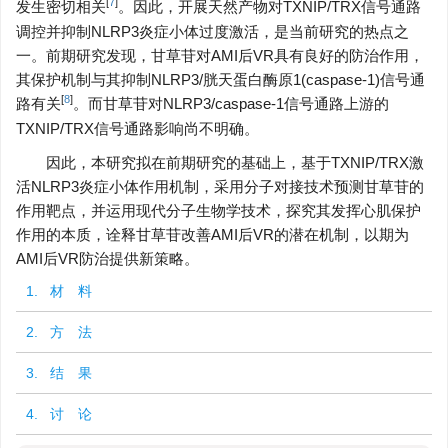
[
7
]
发生密切相关
。因此，开展天然产物对TXNIP/TRX信号通路
调控并抑制NLRP3炎症小体过度激活，是当前研究的热点之
一。前期研究发现，甘草苷对AMI后VR具有良好的防治作用，
其保护机制与其抑制NLRP3/胱天蛋白酶原1(caspase-1)信号通
[
8
]
路有关
。而甘草苷对NLRP3/caspase-1信号通路上游的
TXNIP/TRX信号通路影响尚不明确。
因此，本研究拟在前期研究的基础上，基于TXNIP/TRX激
活NLRP3炎症小体作用机制，采用分子对接技术预测甘草苷的
作用靶点，并运用现代分子生物学技术，探究其发挥心肌保护
作用的本质，诠释甘草苷改善AMI后VR的潜在机制，以期为
AMI后VR防治提供新策略。
1. 材 料
2. 方 法
3. 结 果
4. 讨 论