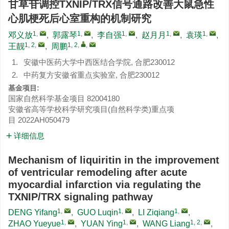
甘草苷调控TXNIP/TRX信号通路改善大鼠急性
心肌梗死后心室重构的机制研究
1
,
1
,
1
,
1
,
1
,
邓义放
,
郭露琴
,
李自强
,
赵月月
,
袁瑛
,
1, 2
,
1, 2
,
,
王靓
,
周鹏
1.
安徽中医药大学中西医结合学院, 合肥230012
2.
中药复方安徽省重点实验室, 合肥230012
基金项目:
国家自然科学基金项目
82004180
安徽省高等学校科学研究项目(自然科学类)重点项
目
2022AH050479
详细信息
Mechanism of liquiritin in the improvement
of ventricular remodeling after acute
myocardial infarction via regulating the
TXNIP/TRX signaling pathway
1
,
1
,
1
,
DENG Yifang
,
GUO Luqin
,
LI Ziqiang
,
1
,
1
,
1, 2
,
ZHAO Yueyue
,
YUAN Ying
,
WANG Liang
,