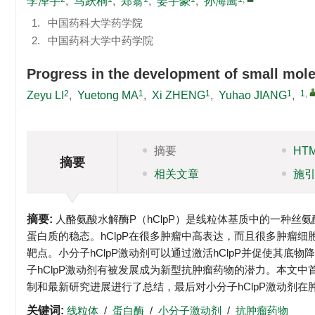
李泽宇
,
马跃桐
,
郑翕
,
姜宇豪
,
孙海鹰
1.
中国药科大学药学院
2.
中国药科大学中药学院
Progress in the development of small mole
2
1
1
1
1
,
Zeyu LI
,
Yuetong MA
,
Xi ZHENG
,
Yuhao JIANG
,
摘要
HT
摘要
相关文章
施
摘要:
人酪氨酸水解酶P（hClpP）是线粒体基质中的一种
蛋白质的稳态。hClpP在很多肿瘤中高表达，而且很多肿瘤细胞
靶点。小分子hClpP激动剂可以通过激活hClpP并促使其底
子hClpP激动剂有被发展成为新型抗肿瘤药物的潜力。本文中首
制和最新研究进展进行了总结，最后对小分子hClpP激动剂
关键词:
线粒体
/
蛋白酶
/
小分子激动剂
/
抗肿瘤药物