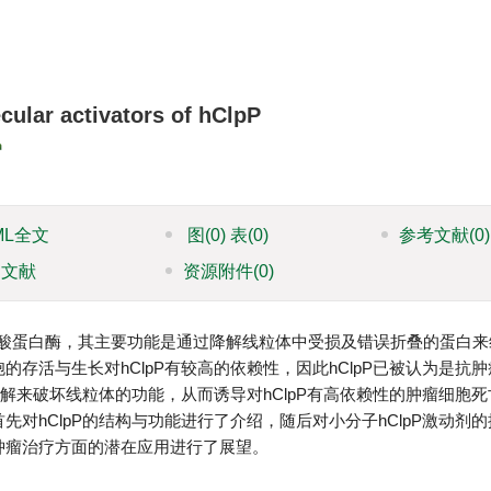
cular activators of hClpP
ML全文
图
(0)
表
(0)
参考文献
(0)
引文献
资源附件
(0)
丝氨酸蛋白酶，其主要功能是通过降解线粒体中受损及错误折叠的蛋白
的存活与生长对hClpP有较高的依赖性，因此hClpP已被认为是抗
物降解来破坏线粒体的功能，从而诱导对hClpP有高依赖性的肿瘤细胞
先对hClpP的结构与功能进行了介绍，随后对小分子hClpP激动剂
在肿瘤治疗方面的潜在应用进行了展望。