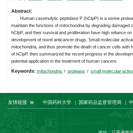
Abstract:
Human caseinolytic peptidase P (hClpP) is a serine protease l
maintain the functions of mitochondria by degrading damaged or
hClpP, and their survival and proliferation have high reliance o
development of novel anticancer drugs. Small molecular activato
mitochondria, and thus promote the death of cancer cells with hi
of hClpP, then summarized the recent progress in the developme
potential application in the treatment of human cancers.
Keywords:
mitochondria
/
protease
/
small molecular activ
友情链接
中国药科大学
国家药品监督管理局
地址：江苏省南京市