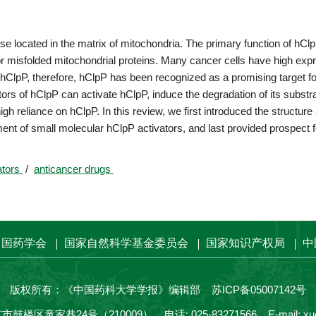
ocated in the matrix of mitochondria. The primary function of hClpP
 misfolded mitochondrial proteins. Many cancer cells have high expr
n hClpP, therefore, hClpP has been recognized as a promising target fo
rs of hClpP can activate hClpP, induce the degradation of its substra
gh reliance on hClpP. In this review, we first introduced the structure
nt of small molecular hClpP activators, and last provided prospect fo
ators
/
anticancer drugs
中国药学会
国家自然科学基金委员会
国家知识产权局
中
版权所有：《中国药科大学学报》编辑部
苏ICP备05007142号
鼓楼区童家巷24号（210009）
电话: 025-83271566
E-mail:
xu