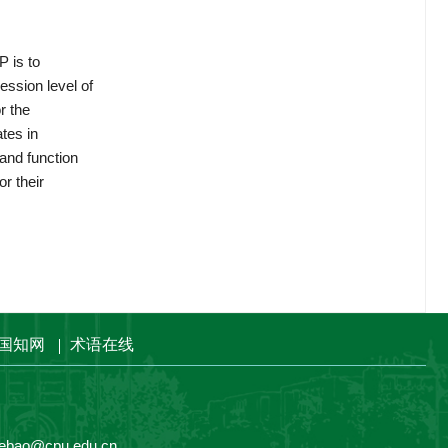
 is to
ession level of
r the
tes in
 and function
r their
国知网
术语在线
ebao@cpu.edu.cn