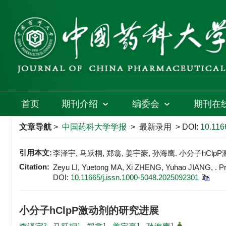
首页
期刊介绍
编委会
期刊在
文章导航
>
中国药科大学学报
> 最新录用 > DOI:
10.116
引用本文:
李泽宇, 马跃桐, 郑翕, 姜宇豪, 孙海鹰. 小分子hCl
Citation:
Zeyu LI, Yuetong MA, Xi ZHENG, Yuhao JIANG, . Prog
DOI:
10.11665/j.issn.1000-5048.2025092301
小分子hClpP激动剂的研究进展
2
1
1
1
1
,