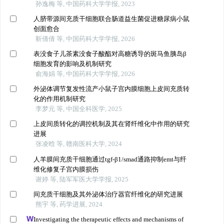
孙逸梅 等, 中国药科大学学报, 2023
人脐带源间充质干细胞联合肠道益生菌促进糖尿病小鼠
创面愈合
靳倩倩 等, 中国药科大学学报, 2026
表没食子儿茶素没食子酸酯对高糖诱导的斑马鱼胰岛β
细胞发育的影响及机制研究
俞海娟 等, 中国药科大学学报, 2026
外泌体调节复发性流产小鼠子宫内膜细胞上皮间充质转
化的作用机制研究
李梦元 等, 中国全科医学, 2025
上皮间质转化的调控机制及其在肾纤维化中作用的研究
进展
张凌晗 等, 赣南医科大学, 2024
人羊膜间充质干细胞通过tgf-β1/smad通路抑制emt与纤
维化修复子宫内膜损伤
谢婷 等, 陆军军医大学学报, 2025
间充质干细胞及其外泌体治疗器官纤维化的研究进展
熊宇 等, 药学进展, 2024
Investigating the therapeutic effects and mechanisms of