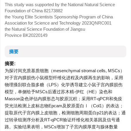
This study was supported by the National Natural Science
Foundation of China
82173882
the Young Elite Scientists Sponsorship Program of China
Association for Science and Technology
2023QNRC001
the Natural Science Foundation of Jiangsu
Province
BK20220149
摘要
摘要:
为探讨间充质基质细胞（mesenchymal stromal cells, MSCs）
对子宫内膜损伤小鼠模型纤维化进程及内膜再生的影响，采用
物理搔刮联合脂多糖（LPS）化学诱导建立小鼠子宫内膜损伤
模型，单侧给予MSCs后通过苏木精-伊红（HE）染色和
Masson染色评估内膜形态与胶原沉积；采用RT-qPCR和免疫
荧光法检测上皮标志物Epcam及胶原蛋白Ⅰ（Col1）的表达；
提取原代子宫内膜上皮细胞，检测细胞周期蛋白p21的表达；通
过转录组测序分析及RT-qPCR验证纤维化相关基因及信号通
路。实验结果表明，MSCs增加了子宫内膜厚度与腺体数量