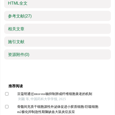
HTML全文
参考文献
(27)
相关文章
施引文献
资源附件
(0)
推荐阅读
豆蔻明通过mtor-ros轴抑制肺成纤维细胞衰老的机制
刘颖 等, 中国药科大学学报, 2025
骨髓间充质干细胞源性外泌体促进小胶质细胞/巨噬细胞
m2极化抑制急性期脑缺血大鼠炎症反应