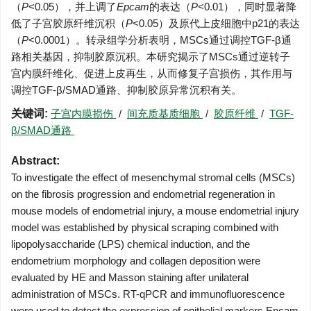
（
P
<0.05），并上调了
Epcam
的表达（
P
<0.01），同时显著降
低了子宫胶原纤维沉积（
P
<0.05）及原代上皮细胞中p21的表达
（
P
<
0.0001
）。转录组学分析表明，MSCs通过调控TGF-β通
路相关基因，抑制胶原沉积。本研究揭示了MSCs通过逆转子
宫内膜纤维化、促进上皮再生，从而修复子宫损伤，其作用与
调控TGF-β/SMAD通路、抑制胶原异常沉积有关。
关键词:
子宫内膜损伤
/
间充质基质细胞
/
胶原纤维
/
TGF-
β/SMAD通路
Abstract:
To investigate the effect of mesenchymal stromal cells (MSCs)
on the fibrosis progression and endometrial regeneration in
mouse models of endometrial injury, a mouse endometrial injury
model was established by physical scraping combined with
lipopolysaccharide (LPS) chemical induction, and the
endometrium morphology and collagen deposition were
evaluated by HE and Masson staining after unilateral
administration of MSCs. RT-qPCR and immunofluorescence
were used to detect the expression of epithelial markers Epcam