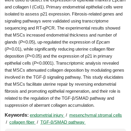
and collagen I (Col1). Primary endometrial epithelial cells were
isolated to assess p21 expression. Fibrosis-related genes and
signaling pathways were validated using transcriptome
sequencing and RT-qPCR. The experimental results showed
that MSCs increased endometrial thickness and number of
glands (
P
<0.05), up-regulated the expression of
Epcam
(
P
<0.01), while significantly reducing uterine collagen fiber
deposition (
P
<0.05) and the expression of p21 in primary
epithelial cells (
P
<
0.0001
). Transcriptomic analysis revealed
that MSCs attenuated collagen deposition by modulating genes
involved in the TGF-β signaling pathway. This study elucidates
that MSCs facilitate uterine repair by reversing endometrial
fibrosis and promoting epithelial regeneration, and their role is
related to the regulation of the TGF-β/SMAD pathway and
suppression of aberrant collagen accumulation.
Keywords:
endometrial injury
/
mesenchymal stromal cells
/
collagen fiber
/
TGF-β/SMAD pathway