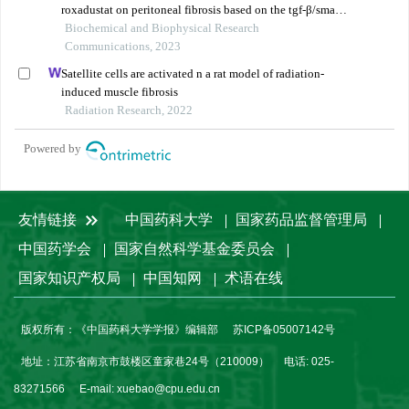
roxadustat on peritoneal fibrosis based on the tgf-β/smad
pathway
Biochemical and Biophysical Research
Communications, 2023
Satellite cells are activated n a rat model of radiation-
induced muscle fibrosis
Radiation Research, 2022
Powered by
友情链接
中国药科大学
国家药品监督管理局
中国药学会
国家自然科学基金委员会
国家知识产权局
中国知网
术语在线
版权所有：《中国药科大学学报》编辑部
苏ICP备05007142号
地址：江苏省南京市鼓楼区童家巷24号（210009）
电话: 025-
83271566
E-mail:
xuebao@cpu.edu.cn