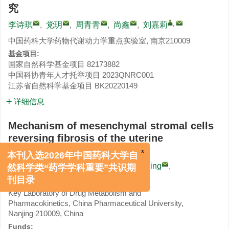
究
,
李诗琪
,
党玥
,
周青青
,
尚鑫
,
刘嘉莉
中国药科大学药物代谢动力学重点实验室, 南京210009
基金项目:
国家自然科学基金项目
82173882
中国科协青年人才托举项目
2023QNRC001
江苏省自然科学基金项目
BK20220149
详细信息
Mechanism of mesenchymal stromal cells
reversing fibrosis of the uterine
endometrium after injury
x
本刊入选2026年中国药科大学自
LI Shiqi
,
DANG Yue
,
ZHOU Qingqing
,
,
然科学类“药学学科重要”共识期
SHANG Xin
,
LIU Jiali
刊目录
Key Laboratory of Drug Metabolism and
Pharmacokinetics, China Pharmaceutical University,
Nanjing 210009, China
Funds: