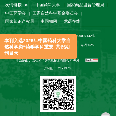
友情链接
中国药科大学
国家药品监督管理局
中国药学会
国家自然科学基金委员会
国家知识产权局
中国知网
术语在线
版权所有：《中国药科大学学报》编辑部
苏ICP备05007142号
x
本刊入选2026年中国药科大学自
地址：江苏省南京市鼓楼区童家巷24号（210009）
电话: 025-
然科学类“药学学科重要”共识期
83271566
E-mail:
xuebao@cpu.edu.cn
刊目录
本系统由
北京仁和汇智信息技术有限公司
开发
访问量：
2191976