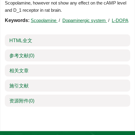
Scopolamine, however not show any effect on the cAMP level
and D_1 receptor in rat brain.
Keywords:
Scopolamine
/
Dopaminergic system
/
L-DOPA
HTML全文
参考文献
(0)
相关文章
施引文献
资源附件
(0)