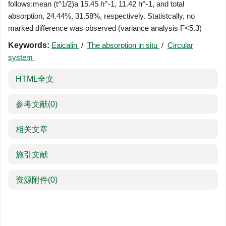
follows:mean (t^1/2)a 15.45 h^-1, 11.42 h^-1, and total
absorption, 24.44%, 31.58%, respectively. Statistcally, no
marked difference was observed (variance analysis F<5.3)
Keywords:
Eaicalin
/
The absorption in situ
/
Circular
system
HTML全文
参考文献
(0)
相关文章
施引文献
资源附件
(0)