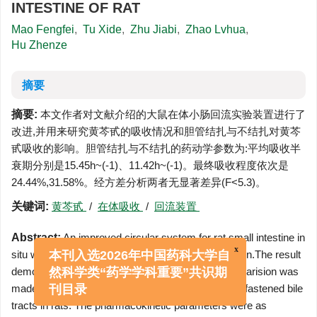
INTESTINE OF RAT
Mao Fengfei
,
Tu Xide
,
Zhu Jiabi
,
Zhao Lvhua
,
Hu Zhenze
摘要
摘要:
本文作者对文献介绍的大鼠在体小肠回流实验装置进行了
改进,并用来研究黄芩甙的吸收情况和胆管结扎与不结扎对黄芩
甙吸收的影响。胆管结扎与不结扎的药动学参数为:平均吸收半
衰期分别是15.45h~(-1)、11.42h~(-1)。最终吸收程度依次是
24.44%,31.58%。经方差分析两者无显著差异(F<5.3)。
关键词:
黄芩甙
/
在体吸收
/
回流装置
Abstract:
An improved circular system for rat small intestine in
situ was used to determine the absorption of baicalin.The result
x
本刊入选2026年中国药科大学自
demonstrated a lower absorption-(20-40%).A comparision was
然科学类“药学学科重要”共识期
made between the absorption with fastened and unfastened bile
刊目录
tracts in rats. The pharmacokinetic parameters were as