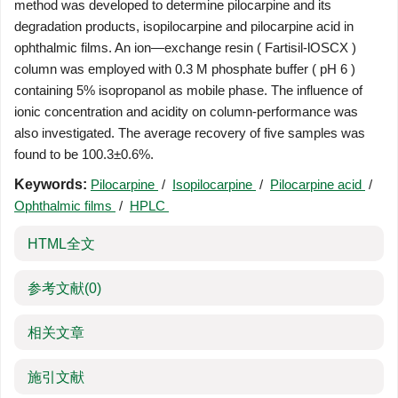
method was developed to determine pilocarpine and its
degradation products, isopilocarpine and pilocarpine acid in
ophthalmic films. An ion—exchange resin ( Fartisil-lOSCX )
column was employed with 0.3 M phosphate buffer ( pH 6 )
containing 5% isopropanol as mobile phase. The influence of
ionic concentration and acidity on column-performance was
also investigated. The average recovery of five samples was
found to be 100.3±0.6%.
Keywords:
Pilocarpine
/
Isopilocarpine
/
Pilocarpine acid
/
Ophthalmic films
/
HPLC
HTML全文
参考文献
(0)
相关文章
施引文献