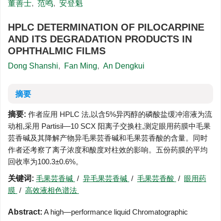
董善士
,
范鸣
,
安登魁
HPLC DETERMINATION OF PILOCARPINE
AND ITS DEGRADATION PRODUCTS IN
OPHTHALMIC FILMS
Dong Shanshi
,
Fan Ming
,
An Dengkui
摘要
摘要:
作者应用 HPLC 法,以含5%异丙醇的磷酸盐缓冲溶液为流
动相,采用 Partisil—10 SCX 阳离子交换柱,测定眼用药膜中毛果
芸香碱及其降解产物异毛果芸香碱和毛果芸香酸的含量。同时
作者还考察了离子浓度和酸度对柱效的影响。五份药膜的平均
回收率为100.3±0.6%。
关键词:
毛果芸香碱
/
异毛果芸香碱
/
毛果芸香酸
/
眼用药
膜
/
高效液相色谱法
Abstract:
A high—performance liquid Chromatographic