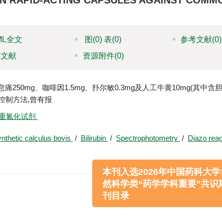
 IN RAPID-ACTING CAPSULES AGAINST COMM
ML全文
图
(0)
表
(0)
参考文献
(0)
引文献
资源附件
(0)
0mg、咖啡因1.5mg、扑尔敏0.3mg及人工牛黄10mg(其中含胆
控制方法,曾有报
重氮化试剂
nthetic calculus bovis
/
Bilirubin
/
Spectrophotometry
/
Diazo rea
本刊入选2026年中国药科
然科学类“药学学科重要”
刊目录