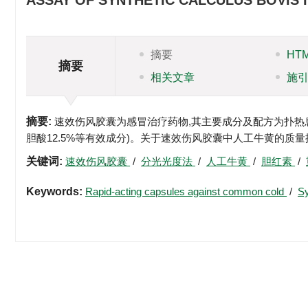
ASSAY OF SYNTHETIC CALCULUS BOVIS
摘要
HT
摘要
相关文章
施
摘要:
速效伤风胶囊为感冒治疗药物,其主要成分及配方为扑热息痛25
胆酸12.5%等有效成分)。关于速效伤风胶囊中人工牛黄的质量
关键词:
速效伤风胶囊
/
分光光度法
/
人工牛黄
/
胆红素
/
Keywords:
Rapid-acting capsules against common cold
/
Sy