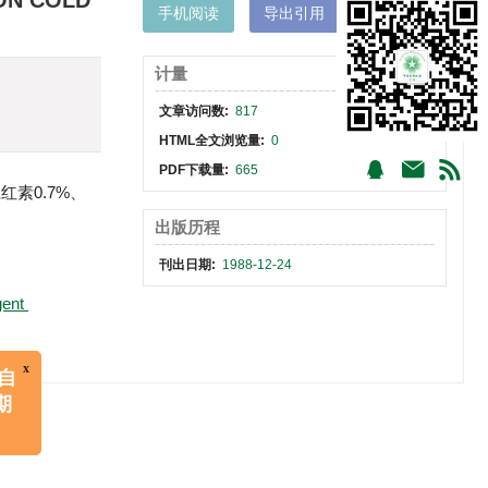
ON COLD
手机阅读
导出引用
XML下载
计量
文章访问数:
817
HTML全文浏览量:
0
PDF下载量:
665
红素0.7%、
出版历程
刊出日期:
1988-12-24
gent
x
大学自
共识期