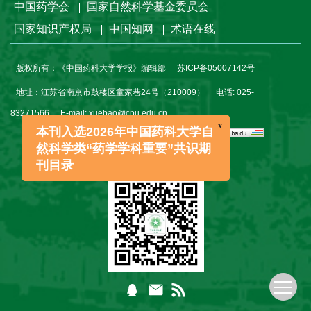
中国药学会
国家自然科学基金委员会
国家知识产权局
中国知网
术语在线
版权所有：《中国药科大学学报》编辑部
苏ICP备05007142号
地址：江苏省南京市鼓楼区童家巷24号（210009）
电话: 025-
83271566
E-mail:
xuebao@cpu.edu.cn
x
本刊入选2026年中国药科大学自
本系统由
北京仁和汇智信息技术有限公司
开发
然科学类“药学学科重要”共识期
访问量：
2196626
刊目录