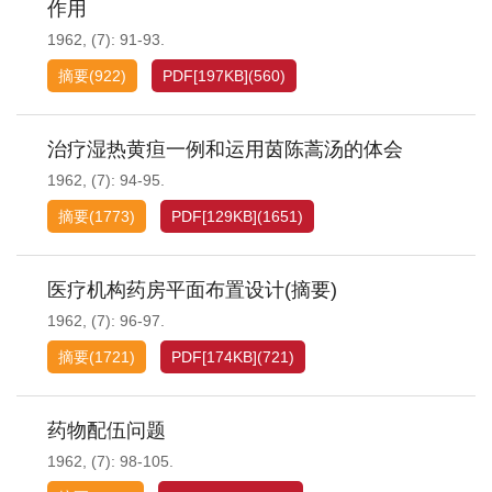
作用
1962, (7): 91-93.
摘要
(
922
)
PDF[
197KB
]
(
560
)
治疗湿热黄疸一例和运用茵陈蒿汤的体会
1962, (7): 94-95.
摘要
(
1773
)
PDF[
129KB
]
(
1651
)
医疗机构药房平面布置设计(摘要)
1962, (7): 96-97.
摘要
(
1721
)
PDF[
174KB
]
(
721
)
药物配伍问题
1962, (7): 98-105.