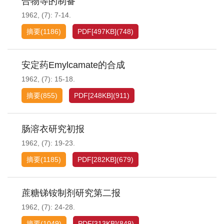
合物等的制备
1962, (7): 7-14.
摘要
(
1186
)
PDF[
497KB
]
(
748
)
安定药Emylcamate的合成
1962, (7): 15-18.
摘要
(
855
)
PDF[
248KB
]
(
911
)
肠溶衣研究初报
1962, (7): 19-23.
摘要
(
1185
)
PDF[
282KB
]
(
679
)
蔗糖锑铵制剂研究第二报
1962, (7): 24-28.
摘要
(
1049
)
PDF[
313KB
]
(
849
)