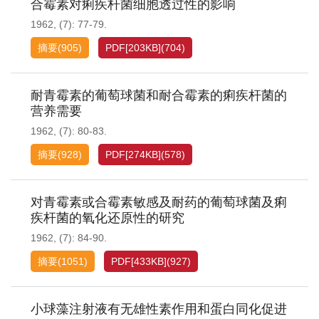
合霉素对痢疾杆菌细胞透过性的影响
1962, (7): 77-79.
摘要
(
905
)
PDF[
203KB
]
(
704
)
耐青霉素的葡萄球菌和耐合霉素的痢疾杆菌的
营养需要
1962, (7): 80-83.
摘要
(
928
)
PDF[
274KB
]
(
578
)
对青霉素或合霉素敏感及耐药的葡萄球菌及痢
疾杆菌的氧化还原性的研究
1962, (7): 84-90.
摘要
(
1051
)
PDF[
433KB
]
(
927
)
小球藻注射液有无雄性素作用和蛋白同化促进