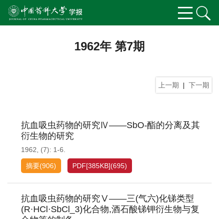
1962年 第7期
上一期
|
下一期
抗血吸虫药物的研究Ⅳ——SbO-酯的分离及其
衍生物的研究
1962, (7): 1-6.
摘要
(
906
)
PDF[
385KB
]
(
695
)
抗血吸虫药物的研究Ⅴ——三(气六)化锑类型
(R·HCl·SbCl_3)化合物,酒石酸锑钾衍生物与复