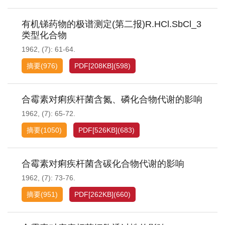
有机锑药物的极谱测定(第二报)R.HCl.SbCl_3
类型化合物
1962, (7): 61-64.
摘要
(
976
)
PDF[
208KB
]
(
598
)
合霉素对痢疾杆菌含氮、磷化合物代谢的影响
1962, (7): 65-72.
摘要
(
1050
)
PDF[
526KB
]
(
683
)
合霉素对痢疾杆菌含碳化合物代谢的影响
1962, (7): 73-76.
摘要
(
951
)
PDF[
262KB
]
(
660
)