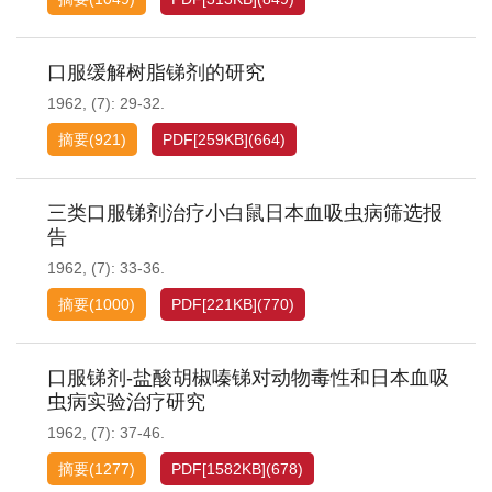
口服缓解树脂锑剂的研究
1962, (7): 29-32.
摘要
(
921
)
PDF[
259KB
]
(
664
)
三类口服锑剂治疗小白鼠日本血吸虫病筛选报
告
1962, (7): 33-36.
摘要
(
1000
)
PDF[
221KB
]
(
770
)
口服锑剂-盐酸胡椒嗪锑对动物毒性和日本血吸
虫病实验治疗研究
1962, (7): 37-46.
摘要
(
1277
)
PDF[
1582KB
]
(
678
)