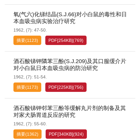
氧(气六)化锑结晶(S.J.66)对小白鼠的毒性和日
本血吸虫病实验治疗研究
1962, (7): 47-50.
摘要
(
1123
)
PDF[
254KB
]
(
769
)
酒石酸锑钾隣苯三酚(S.J.209)及其口服缓介片
对小白鼠日本血吸虫病的防治研究
1962, (7): 51-54.
摘要
(
1173
)
PDF[
225KB
]
(
756
)
酒石酸锑钾邻苯三酚等缓解丸片剂的制备及其
对家犬肠胃道反应的研究
1962, (7): 55-60.
摘要
(
1362
)
PDF[
340KB
]
(
924
)