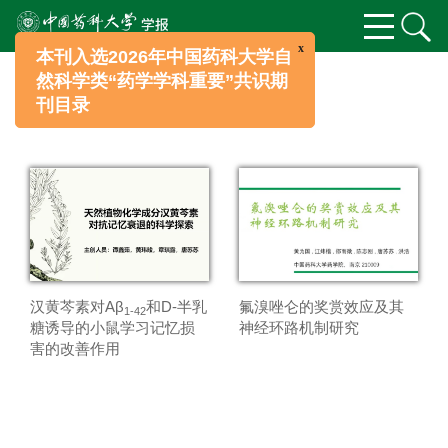
x
本刊入选2026年中国药科大学自
推荐视频
然科学类“药学学科重要”共识期
刊目录
汉黄芩素对Aβ
和D-半乳
氟溴唑仑的奖赏效应及其
1-42
糖诱导的小鼠学习记忆损
神经环路机制研究
害的改善作用