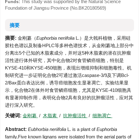
This study was supported by the Natural Science
Funds:
Foundation of Jiangsu Province (No.BK20180569)
摘要
摘要:
金刚纂（
Euphorbia neriifolia
L.）是大戟科植物，采用硅
胶柱色谱以及制备HPLC等多种色谱技术，从金刚纂地上部分中
分离出5个已知的木脂素成分，并对这5种木脂素的潜在抗肿瘤
活性进行体外研究，其中化合物2对食管鳞癌细胞，特别是
KYSE-410和KYSE-450细胞，表现出增殖抑制和细胞毒性。机
制研究进一步证明化合物2可通过激活caspase-3/9及下调Bcl-
2/Bax蛋白表达比例，诱导癌细胞发生显著凋亡。实验结果显
示，化合物2在体外对食管鳞癌细胞，尤其是KYSE-410细胞具
有显著抑制作用，表明化合物2具有良好的抗肿瘤活性，应对其
进行深入研究。
关键词:
金刚纂
/
木脂素
/
抗肿瘤活性
/
细胞凋亡
Abstract:
Eubhorbia neriifolia
L. is a plant of
Euphorbia
family.Five known lignans were isolated from the aerial parts of