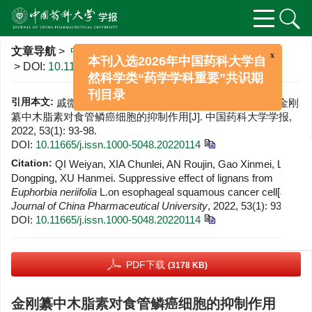
x
本刊入选2026年中国药科大学自
文章导航
>
中国药科大学学报
>
2022
>
53(1)
: 93-98.
然科学类“药学学科重要”共识期
> DOI:
10.11665/j.issn.1000-5048.20220114
刊目录
引用本文:
戚微岩, 夏春磊, 安柔锦, 高新梅, 李东平, 徐寒梅. 金刚
纂中木脂素对食管鳞癌细胞的抑制作用[J]. 中国药科大学学报,
2022, 53(1): 93-98.
DOI:
10.11665/j.issn.1000-5048.20220114
Citation:
QI Weiyan, XIA Chunlei, AN Roujin, Gao Xinmei, LI
Dongping, XU Hanmei. Suppressive effect of lignans from
Euphorbia neriifolia
L.on esophageal squamous cancer cell[J].
Journal of China Pharmaceutical University
, 2022, 53(1): 93-98.
DOI:
10.11665/j.issn.1000-5048.20220114
PDF下载
(3178 KB)
金刚纂中木脂素对食管鳞癌细胞的抑制作用