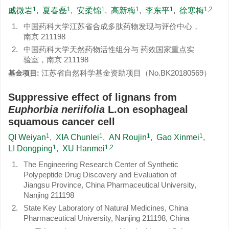
1
1
1
1
1
1,2
戚微岩
,
夏春磊
,
安柔锦
,
高新梅
,
李东平
,
徐寒梅
1.
中国药科大学江苏省合成多肽药物发现与评价中心，
南京 211198
2.
中国药科大学天然药物活性组分与 药效国家重点实
验室，南京 211198
江苏省自然科学基金资助项目（No.BK20180569）
基金项目:
Suppressive effect of lignans from
Euphorbia neriifolia
L.on esophageal
squamous cancer cell
1
1
1
1
QI Weiyan
,
XIA Chunlei
,
AN Roujin
,
Gao Xinmei
,
1
1,2
LI Dongping
,
XU Hanmei
1.
The Engineering Research Center of Synthetic
Polypeptide Drug Discovery and Evaluation of
Jiangsu Province, China Pharmaceutical University,
Nanjing 211198
2.
State Key Laboratory of Natural Medicines, China
Pharmaceutical University, Nanjing 211198, China