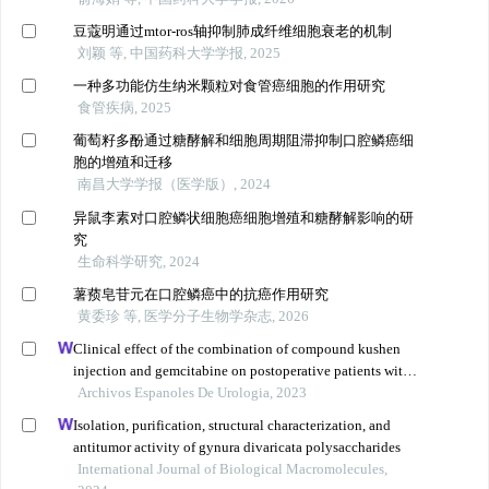
豆蔻明通过mtor-ros轴抑制肺成纤维细胞衰老的机制
刘颖 等, 中国药科大学学报, 2025
一种多功能仿生纳米颗粒对食管癌细胞的作用研究
食管疾病, 2025
葡萄籽多酚通过糖酵解和细胞周期阻滞抑制口腔鳞癌细
胞的增殖和迁移
南昌大学学报（医学版）, 2024
异鼠李素对口腔鳞状细胞癌细胞增殖和糖酵解影响的研
究
生命科学研究, 2024
薯蓣皂苷元在口腔鳞癌中的抗癌作用研究
黄委珍 等, 医学分子生物学杂志, 2026
Clinical effect of the combination of compound kushen
injection and gemcitabine on postoperative patients with
non-muscle invasive bladder cancer and its influence on
Archivos Espanoles De Urologia, 2023
serum-related factors
Isolation, purification, structural characterization, and
antitumor activity of gynura divaricata polysaccharides
International Journal of Biological Macromolecules,