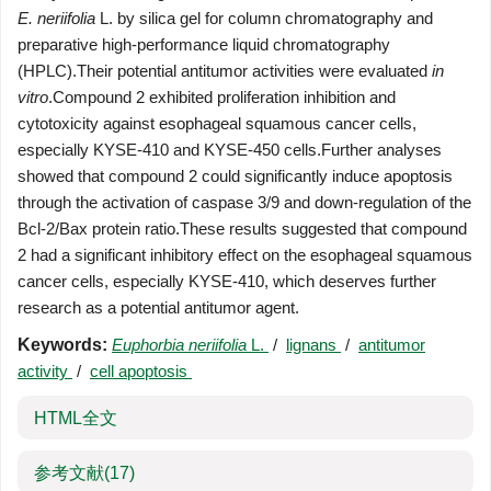
E. neriifolia
L. by silica gel for column chromatography and
preparative high-performance liquid chromatography
(HPLC).Their potential antitumor activities were evaluated
in
vitro
.Compound 2 exhibited proliferation inhibition and
cytotoxicity against esophageal squamous cancer cells,
especially KYSE-410 and KYSE-450 cells.Further analyses
showed that compound 2 could significantly induce apoptosis
through the activation of caspase 3/9 and down-regulation of the
Bcl-2/Bax protein ratio.These results suggested that compound
2 had a significant inhibitory effect on the esophageal squamous
cancer cells, especially KYSE-410, which deserves further
research as a potential antitumor agent.
Keywords:
Euphorbia neriifolia
L.
/
lignans
/
antitumor
activity
/
cell apoptosis
HTML全文
参考文献
(17)