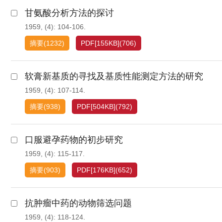
甘氨酸分析方法的探讨
1959, (4): 104-106.
摘要
(
1232
)
PDF[
155KB
]
(
706
)
软膏新基质的寻找及基质性能测定方法的研究
1959, (4): 107-114.
摘要
(
938
)
PDF[
504KB
]
(
792
)
口服避孕药物的初步研究
1959, (4): 115-117.
摘要
(
903
)
PDF[
176KB
]
(
652
)
抗肿瘤中药的动物筛选问题
1959, (4): 118-124.