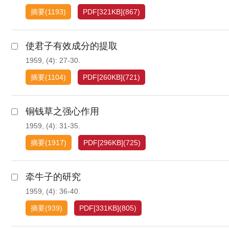
摘要
(
1193
)
PDF[
321KB
]
(
867
)
使君子有效成分的提取
1959, (4): 27-30.
摘要
(
1104
)
PDF[
260KB
]
(
721
)
铜钱草之强心作用
1959, (4): 31-35.
摘要
(
1917
)
PDF[
296KB
]
(
725
)
牵牛子的研究
1959, (4): 36-40.
摘要
(
939
)
PDF[
331KB
]
(
805
)