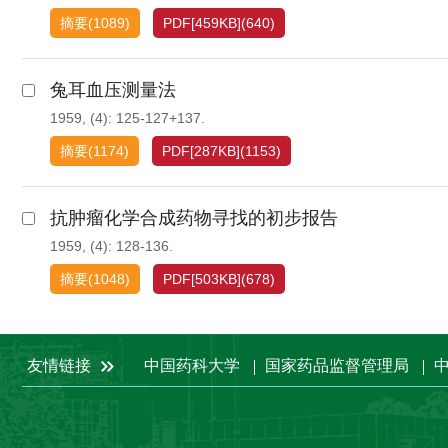
摘要
(
1089
)
PDF[
459KB
]
(
640
)
兔耳血压测量法
1959, (4): 125-127+137.
摘要
(
1174
)
PDF[
287KB
]
(
1153
)
抗肿瘤化学合成药物寻找的初步报告
1959, (4): 128-136.
摘要
(
1048
)
PDF[
503KB
]
(
678
)
友情链接
中国药科大学
国家药品监督管理局