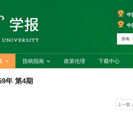
中
中
线
投稿指南
政策伦理
下载中心
59年 第4期
上一期