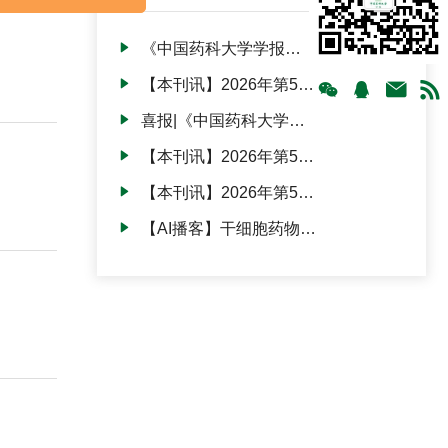
学学科重要”共识期
《中国药科大学学报》
对钓鱼邮件的严正声
【本刊讯】2026年第57
明！
卷第3期正式出版发行
喜报|《中国药科大学学
报》入选华东地区高校
【本刊讯】2026年第57
科技期刊建设示范案例
卷第2期出版发行
库·百佳科技期刊！
【本刊讯】2026年第57
卷第1期正式出版发行
【AI播客】干细胞药物产
业化研究进展及存在问
题