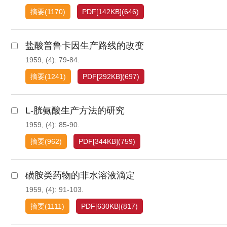
摘要
(
1170
)
PDF[
142KB
]
(
646
)
盐酸普鲁卡因生产路线的改变
1959, (4): 79-84.
摘要
(
1241
)
PDF[
292KB
]
(
697
)
L-胱氨酸生产方法的研究
1959, (4): 85-90.
摘要
(
962
)
PDF[
344KB
]
(
759
)
磺胺类药物的非水溶液滴定
1959, (4): 91-103.
摘要
(
1111
)
PDF[
630KB
]
(
817
)