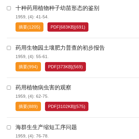
十种药用植物种子幼苗形态的鉴别
1959, (4): 41-54.
摘要
(
1205
)
PDF[
683KB
]
(
691
)
药用生物园土壤肥力普查的初步报告
1959, (4): 55-61.
摘要
(
994
)
PDF[
373KB
]
(
569
)
药用植物病虫害的观察
1959, (4): 62-75.
摘要
(
889
)
PDF[
3102KB
]
(
575
)
海群生生产缩短工序问题
1959, (4): 76-78.