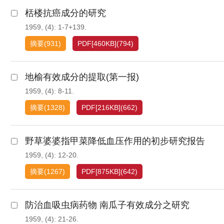
栝楼抗癌成分的研究
1959, (4): 1-7+139.
摘要
(
931
)
PDF[
460KB
]
(
794
)
地榆有效成分的提取(第一报)
1959, (4): 8-11.
摘要
(
1328
)
PDF[
216KB
]
(
662
)
野草婆婆指甲菜降低血压作用的初步研究报告
1959, (4): 12-20.
摘要
(
1267
)
PDF[
875KB
]
(
642
)
防治血吸虫病药物 南瓜子有效成分之研究
1959, (4): 21-26.