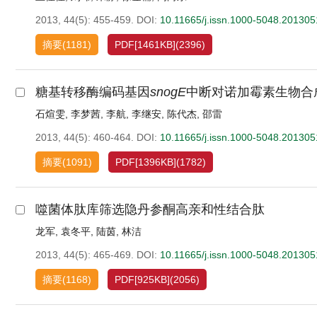
2013, 44(5): 455-459.
DOI:
10.11665/j.issn.1000-5048.20130
摘要
(
1181
)
PDF[
1461KB
]
(
2396
)
糖基转移酶编码基因
snogE
中断对诺加霉素生物合
石煊雯
,
李梦茜
,
李航
,
李继安
,
陈代杰
,
邵雷
2013, 44(5): 460-464.
DOI:
10.11665/j.issn.1000-5048.20130
摘要
(
1091
)
PDF[
1396KB
]
(
1782
)
噬菌体肽库筛选隐丹参酮高亲和性结合肽
龙军
,
袁冬平
,
陆茵
,
林洁
2013, 44(5): 465-469.
DOI:
10.11665/j.issn.1000-5048.20130
摘要
(
1168
)
PDF[
925KB
]
(
2056
)