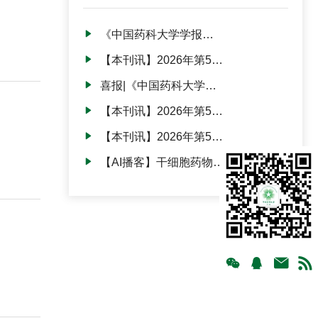
《中国药科大学学报》
对钓鱼邮件的严正声
【本刊讯】2026年第57
明！
卷第3期正式出版发行
喜报|《中国药科大学学
报》入选华东地区高校
【本刊讯】2026年第57
科技期刊建设示范案例
卷第2期出版发行
库·百佳科技期刊！
【本刊讯】2026年第57
卷第1期正式出版发行
【AI播客】干细胞药物产
业化研究进展及存在问
题