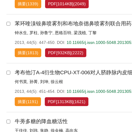
摘要
(
1339
)
PDF[
1014KB
]
(
2049
)
苯环喹溴铵鼻喷雾剂和布地奈德鼻喷雾剂联合用药
钟水生
,
罗柱
,
孙鲁宁
,
恩格百特
,
梁茂植
,
丁黎
2013, 44(5): 447-450.
DOI:
10.11665/j.issn.1000-5048.20130
摘要
(
1813
)
PDF[
932KB
]
(
2222
)
考布他汀A-4衍生物CPU-XT-006对人脐静脉内皮
何书英
,
孙菁
,
刘坤
,
徐云根
2013, 44(5): 451-454.
DOI:
10.11665/j.issn.1000-5048.20130
摘要
(
1191
)
PDF[
1313KB
]
(
1621
)
牛蒡多糖的降血糖活性
王佳佳
,
刘玮
,
朱静
,
徐金楠
,
高向东