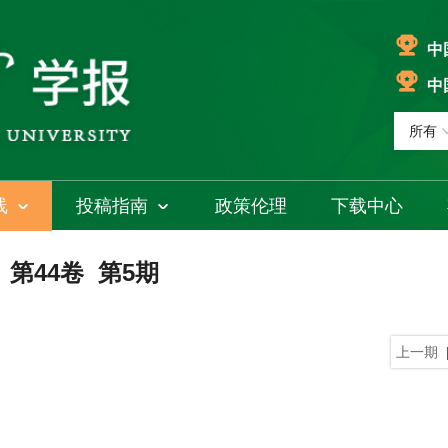
中
中
线
投稿指南
政策伦理
下载中心
年 第44卷 第5期
上一期