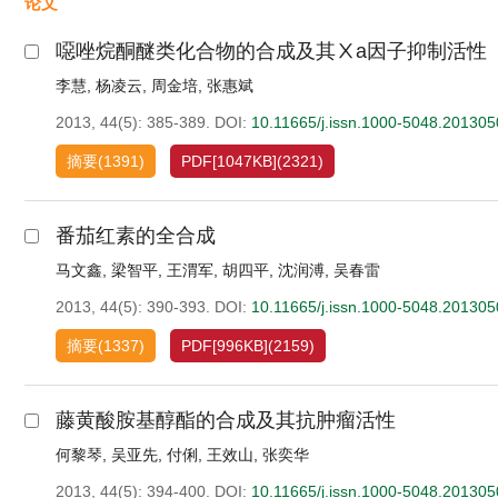
论文
噁唑烷酮醚类化合物的合成及其Ⅹa因子抑制活性
李慧
,
杨凌云
,
周金培
,
张惠斌
2013, 44(5): 385-389.
DOI:
10.11665/j.issn.1000-5048.20130
摘要
(
1391
)
PDF[
1047KB
]
(
2321
)
番茄红素的全合成
马文鑫
,
梁智平
,
王渭军
,
胡四平
,
沈润溥
,
吴春雷
2013, 44(5): 390-393.
DOI:
10.11665/j.issn.1000-5048.20130
摘要
(
1337
)
PDF[
996KB
]
(
2159
)
藤黄酸胺基醇酯的合成及其抗肿瘤活性
何黎琴
,
吴亚先
,
付俐
,
王效山
,
张奕华
2013, 44(5): 394-400.
DOI:
10.11665/j.issn.1000-5048.20130