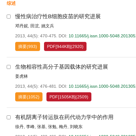
综述
慢性病治疗性B细胞疫苗的研究进展
邓丹妮
,
田浤
,
姚文兵
2013, 44(5): 470-475.
DOI:
10.11665/j.issn.1000-5048.20130
摘要
(
993
)
PDF[
944KB
]
(
2920
)
生物相容性高分子基因载体的研究进展
姜虎林
2013, 44(5): 476-481.
DOI:
10.11665/j.issn.1000-5048.20130
摘要
(
1052
)
PDF[
1505KB
]
(
2509
)
有机阴离子转运肽在药代动力学中的作用
徐丹
,
李峰
,
张基
,
张勉
,
梅丹
,
刘晓东