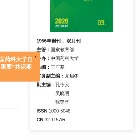
1956年创刊， 双月刊
主管：
国家教育部
主办：
中国药科大学
主编：
王广基
常务副主编：
尤启冬
x
科大学自
副主编：
孔令义
”共识期
吴晓明
张奕华
ISSN
1000-5048
CN
32-1157/R