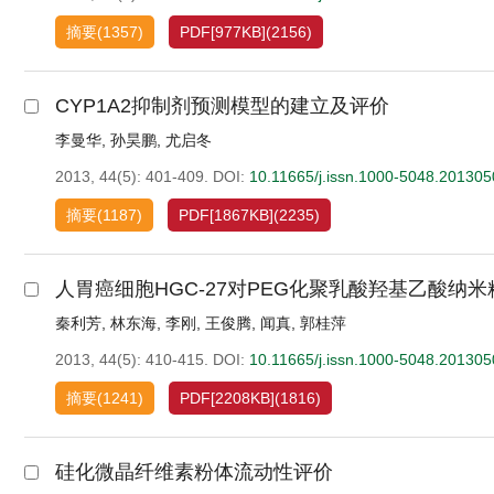
摘要
(
1357
)
PDF[
977KB
]
(
2156
)
CYP1A2抑制剂预测模型的建立及评价
李曼华
,
孙昊鹏
,
尤启冬
2013, 44(5): 401-409.
DOI:
10.11665/j.issn.1000-5048.20130
摘要
(
1187
)
PDF[
1867KB
]
(
2235
)
人胃癌细胞HGC-27对PEG化聚乳酸羟基乙酸纳
秦利芳
,
林东海
,
李刚
,
王俊腾
,
闻真
,
郭桂萍
2013, 44(5): 410-415.
DOI:
10.11665/j.issn.1000-5048.20130
摘要
(
1241
)
PDF[
2208KB
]
(
1816
)
硅化微晶纤维素粉体流动性评价