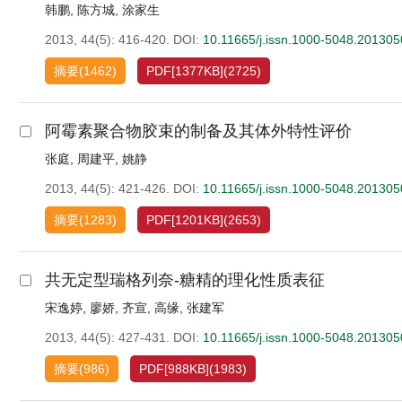
韩鹏
,
陈方城
,
涂家生
2013, 44(5): 416-420.
DOI:
10.11665/j.issn.1000-5048.20130
摘要
(
1462
)
PDF[
1377KB
]
(
2725
)
阿霉素聚合物胶束的制备及其体外特性评价
张庭
,
周建平
,
姚静
2013, 44(5): 421-426.
DOI:
10.11665/j.issn.1000-5048.20130
摘要
(
1283
)
PDF[
1201KB
]
(
2653
)
共无定型瑞格列奈-糖精的理化性质表征
宋逸婷
,
廖娇
,
齐宣
,
高缘
,
张建军
2013, 44(5): 427-431.
DOI:
10.11665/j.issn.1000-5048.20130
摘要
(
986
)
PDF[
988KB
]
(
1983
)