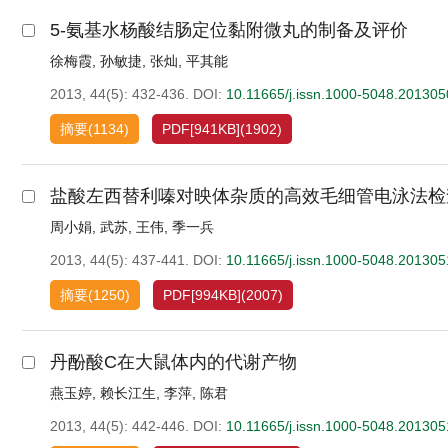
5-氨基水杨酸结肠定位黏附微丸的制备及评价
徐梅霞
,
孙敏捷
,
张灿
,
平其能
2013, 44(5): 432-436.
DOI:
10.11665/j.issn.1000-5048.20130
摘要
(
1134
)
PDF[
941KB
]
(
1902
)
盐酸左西替利嗪对映体杂质的高效毛细管电泳法检
周小娟
,
武苏
,
王伟
,
季一兵
2013, 44(5): 437-441.
DOI:
10.11665/j.issn.1000-5048.20130
摘要
(
1250
)
PDF[
994KB
]
(
2007
)
丹酚酸C在大鼠体内的代谢产物
燕玉婷
,
赖长江生
,
李萍
,
陈君
2013, 44(5): 442-446.
DOI:
10.11665/j.issn.1000-5048.201305