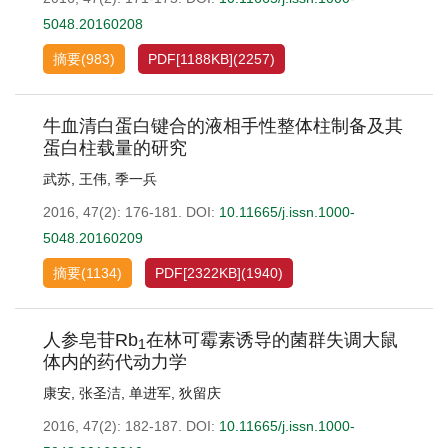
5048.20160208
摘要
(
983
)
PDF[
1188KB
]
(
2257
)
牛血清白蛋白键合的液相手性整体柱制备及其
蛋白柱载量的研究
武苏
,
王伟
,
季一兵
2016, 47(2): 176-181.
DOI:
10.11665/j.issn.1000-
5048.20160209
摘要
(
1134
)
PDF[
2322KB
]
(
1940
)
人参皂苷Rb
在林可霉素诱导的菌群失调大鼠
1
体内的药代动力学
康安
,
张圣洁
,
单进军
,
狄留庆
2016, 47(2): 182-187.
DOI:
10.11665/j.issn.1000-