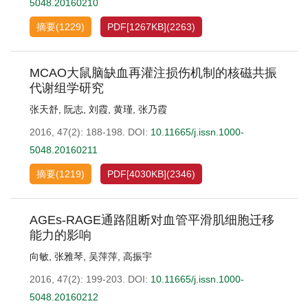
5048.20160210
摘要
(
1229
)
PDF[
1267KB
]
(
2263
)
MCAO大鼠脑缺血再灌注损伤机制的核磁共振
代谢组学研究
张天舒
,
阮志
,
刘霞
,
黄瑾
,
张乃霞
2016, 47(2): 188-198.
DOI:
10.11665/j.issn.1000-
5048.20160211
摘要
(
1219
)
PDF[
4030KB
]
(
2346
)
AGEs-RAGE通路阻断对血管平滑肌细胞迁移
能力的影响
向敏
,
张雅琴
,
吴萍萍
,
高振宇
2016, 47(2): 199-203.
DOI:
10.11665/j.issn.1000-
5048.20160212