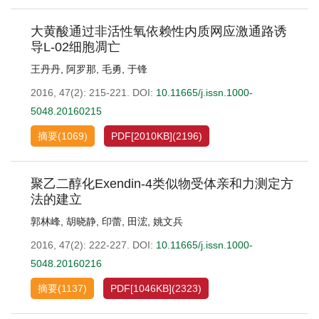
大黄酸通过非活性氧依赖性内质网应激通路诱
导L-02细胞凋亡
王丹丹
,
阿罗那
,
毛勇
,
于锋
2016, 47(2): 215-221.
DOI:
10.11665/j.issn.1000-
5048.20160215
摘要
(
1069
)
PDF[
2010KB
]
(
2196
)
聚乙二醇化Exendin-4类似物受体亲和力测定方
法的建立
郭林峰
,
胡晓静
,
印蕾
,
田浤
,
姚文兵
2016, 47(2): 222-227.
DOI:
10.11665/j.issn.1000-
5048.20160216
摘要
(
1137
)
PDF[
1046KB
]
(
2323
)