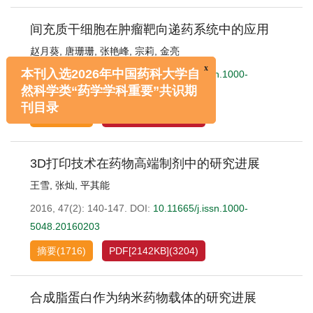
间充质干细胞在肿瘤靶向递药系统中的应用
赵月葵
,
唐珊珊
,
张艳峰
,
宗莉
,
金亮
2016, 47(2): 134-139.
DOI:
10.11665/j.issn.1000-
x
本刊入选2026年中国药科大学自
5048.20160202
然科学类“药学学科重要”共识期
摘要
(
1448
)
PDF[
1020KB
]
(
2408
)
刊目录
3D打印技术在药物高端制剂中的研究进展
王雪
,
张灿
,
平其能
2016, 47(2): 140-147.
DOI:
10.11665/j.issn.1000-
5048.20160203
摘要
(
1716
)
PDF[
2142KB
]
(
3204
)
合成脂蛋白作为纳米药物载体的研究进展