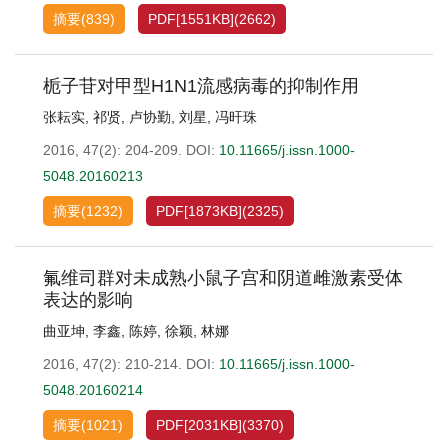
摘要
(
839
)
PDF[
1551KB
]
(
2662
)
栀子苷对甲型H1N1流感病毒的抑制作用
张耘实
,
祁贤
,
卢协勤
,
刘星
,
冯旰珠
2016, 47(2): 204-209.
DOI:
10.11665/j.issn.1000-
5048.20160213
摘要
(
1232
)
PDF[
1873KB
]
(
2325
)
氟维司群对未成熟小鼠子宫和阴道雌激素受体
表达的影响
曲亚坤
,
李鑫
,
陈婷
,
徐颖
,
林娜
2016, 47(2): 210-214.
DOI:
10.11665/j.issn.1000-
5048.20160214
摘要
(
1021
)
PDF[
2031KB
]
(
3370
)