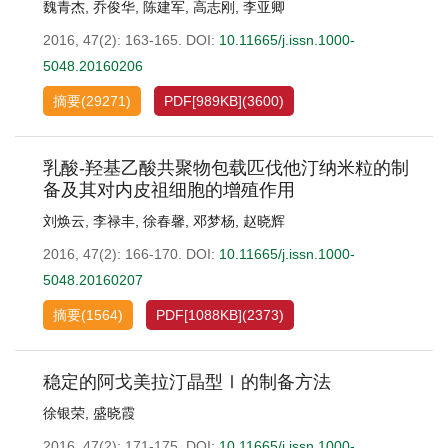
魏青杰
,
乔俊华
,
陈建军
,
高志刚
,
李亚卿
2016, 47(2): 163-165.
DOI:
10.11665/j.issn.1000-
5048.20160206
摘要
(
29271
)
PDF[
989KB
]
(
3600
)
乳酸-羟基乙酸共聚物包载匹伐他汀纳米粒的制
备及其对内皮祖细胞的增殖作用
刘焕云
,
李禄丰
,
徐春馨
,
邓梦杨
,
赵晓辉
2016, 47(2): 166-170.
DOI:
10.11665/j.issn.1000-
5048.20160207
摘要
(
1564
)
PDF[
1088KB
]
(
2373
)
稳定的阿戈美拉汀晶型Ⅰ的制备方法
徐银荣
,
盛晓霞
2016, 47(2): 171-175.
DOI:
10.11665/j.issn.1000-