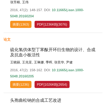
张芳榕
,
王伟
2016, 47(2): 148-157.
DOI:
10.11665/j.issn.1000-
5048.20160204
摘要
(
1363
)
PDF[
1236KB
]
(
3076
)
论文
硫化氢供体型丁苯酞开环衍生物的设计、合成
及抗血小板活性
王晓丽
,
王兆亚
,
王琳娜
,
季晖
,
张奕华
,
尹健
2016, 47(2): 158-162.
DOI:
10.11665/j.issn.1000-
5048.20160205
摘要
(
1236
)
PDF[
1026KB
]
(
2654
)
头孢曲松钠的合成工艺改进