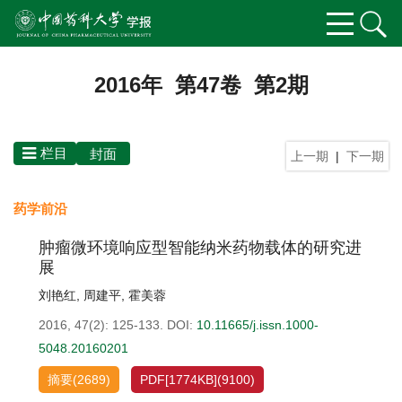
2016年 第47卷 第2期
栏目
封面
上一期
|
下一期
药学前沿
肿瘤微环境响应型智能纳米药物载体的研究进
展
刘艳红
,
周建平
,
霍美蓉
2016, 47(2): 125-133.
DOI:
10.11665/j.issn.1000-
5048.20160201
摘要
(
2689
)
PDF[
1774KB
]
(
9100
)