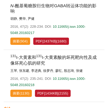
N
-酰基葡糖胺衍生物对GABA转运体功能的影
响
胡静
,
樊华
,
尹健
2016, 47(2): 228-234.
DOI:
10.11665/j.issn.1000-
5048.20160217
摘要
(
904
)
PDF[
2437KB
]
(
1680
)
131
131
I-大黄素和
I-大黄素酸的坏死靶向性及成
像坏死心肌的研究
王琴
,
张东建
,
李进典
,
徐梦丹
,
廖红
,
殷志琦
,
张健
2016, 47(2): 235-241.
DOI:
10.11665/j.issn.1000-
5048.20160218
摘要
(
1130
)
PDF[
1434KB
]
(
2155
)