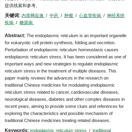
提供线索和参考。
关键词:
内质网应激
/
中药
/
肿瘤
/
心血管疾病
/
神经系统
疾病
/
糖尿病
Abstract:
The endoplasmic reticulum is an important organelle
for eukaryotic cell protein synthesis, folding and secretion.
Perturbation of endoplasmic reticulum homeostasis causes
endoplasmic reticulum stress. It has been considered as one of
important ways and new strategies to regulate endoplasmic
reticulum stress in the treatment of multiple diseases. This
paper mainly reviews the advances in the research on
traditional Chinese medicines for modulating endoplasmic
reticulum stress related to cancer, cardiovascular diseases,
neurological diseases, diabetes and other complex diseases in
recent years, aiming to provide some clues and references for
exploring the characteristics and possible mechanism of
traditional Chinese medicines treating related diseases.
Keywords:
endoplasmic reticulum stress
/
traditional