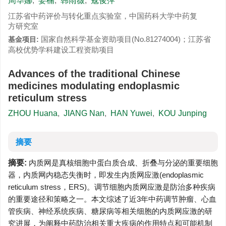
周华娜
,
姜楠
,
韩雨薇
,
寇俊萍
江苏省中药评价与转化重点实验室，中国药科大学中药复
方研究室
国家自然科学基金资助项目(No.81274004)；江苏省
基金项目:
高校优势学科建设工程资助项目
Advances of the traditional Chinese
medicines modulating endoplasmic
reticulum stress
ZHOU Huana
,
JIANG Nan
,
HAN Yuwei
,
KOU Junping
摘要
摘要:
内质网是真核细胞中蛋白质合成、折叠与分泌的重要细胞
器，内质网内稳态失衡时，即发生内质网应激(endoplasmic
reticulum stress，ERS)。调节细胞内质网应激是防治多种疾病
的重要途径和策略之一。本文综述了近3年中药调节肿瘤、心血
管疾病、神经系统疾病、糖尿病等相关细胞的内质网应激的研
究进展，为阐释中药防治相关重大疾病的作用特点和可能机制