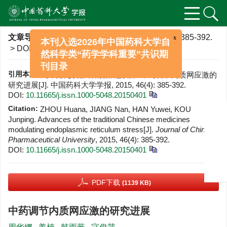
x
本刊入选2026年中国药科大学自
文章导航
>
中国药科大学学报
>
2015
>
46(4)
: 385-392.
然科学类“药学学科重要”共识期
> DOI:
10.11665/j.issn.1000-5048.20150401
刊目录
引用本文:
周华娜, 姜楠, 韩雨薇, 寇俊萍. 中药调节内质网应激的
研究进展[J]. 中国药科大学学报, 2015, 46(4): 385-392.
DOI:
10.11665/j.issn.1000-5048.20150401
Citation:
ZHOU Huana, JIANG Nan, HAN Yuwei, KOU
Junping. Advances of the traditional Chinese medicines
modulating endoplasmic reticulum stress[J].
Journal of China
Pharmaceutical University
, 2015, 46(4): 385-392.
DOI:
10.11665/j.issn.1000-5048.20150401
PDF下载
(1139 KB)
中药调节内质网应激的研究进展