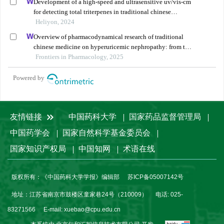
Development of a high-speed and ultrasensitive uv/vis-cm
for detecting total triterpenes in traditional chinese
medicine and its application
Heliyon, 2024
Overview of pharmacodynamical research of traditional
chinese medicine on hyperuricemic nephropathy: from the
perspective of dual-regulatory effect on the intestines and
Frontiers in Pharmacology, 2025
kidneys
Powered by
友情链接
中国药科大学
国家药品监督管理局
中国药学会
国家自然科学基金委员会
国家知识产权局
中国知网
术语在线
版权所有：《中国药科大学学报》编辑部
苏ICP备05007142号
地址：江苏省南京市鼓楼区童家巷24号（210009）
电话: 025-
83271566
E-mail:
xuebao@cpu.edu.cn