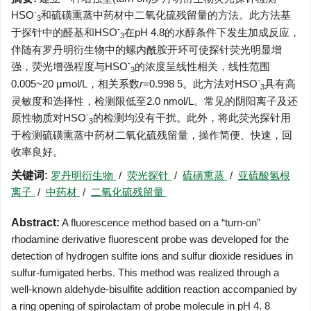
-
HSO
和硫磺熏蒸中药材中二氧化硫残留量的方法。此方法基
3
-
于探针中的醛基和HSO
在pH 4.8的水醇条件下发生加成反应，
3
伴随有罗丹明衍生物中的螺内酰胺开环可使探针荧光明显增
-
强，荧光增强程度与HSO
的浓度呈线性相关，线性范围
3
-
0.005~20 μmol/L，相关系数
r
=0.998 5。此方法对HSO
具有高
3
灵敏度和选择性，检测限低至2.0 nmol/L。常见的阴阳离子及还
-
原性物质对HSO
的检测均没有干扰。此外，将此荧光探针用
3
于检测硫磺熏蒸中药材二氧化硫残留量，操作简便、快速，回
收率良好。
关键词:
罗丹明衍生物
/
荧光探针
/
硫磺熏蒸
/
亚硫酸氢根
离子
/
中药材
/
二氧化硫残留量
Abstract:
A fluorescence method based on a “turn-on”
rhodamine derivative fluorescent probe was developed for the
detection of hydrogen sulfite ions and sulfur dioxide residues in
sulfur-fumigated herbs. This method was realized through a
well-known aldehyde-bisulfite addition reaction accompanied by
a ring opening of spirolactam of probe molecule in pH 4. 8