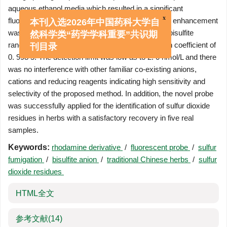
aqueous ethanol media which resulted in a significant
fluorescence and color change. The fluorescence enhancement
x
was linearly proportional to the concentrations of bisulfite
本刊入选2026年中国药科大学自
ranging from 0. 005 to 20 μmol/L with a correlation coefficient of
然科学类“药学学科重要”共识期
0. 998 5. The detection limit was low as to 2. 0 nmol/L and there
刊目录
was no interference with other familiar co-existing anions,
cations and reducing reagents indicating high sensitivity and
selectivity of the proposed method. In addition, the novel probe
was successfully applied for the identification of sulfur dioxide
residues in herbs with a satisfactory recovery in five real
samples.
Keywords:
rhodamine derivative
/
fluorescent probe
/
sulfur
fumigation
/
bisulfite anion
/
traditional Chinese herbs
/
sulfur
dioxide residues
HTML全文
参考文献
(14)