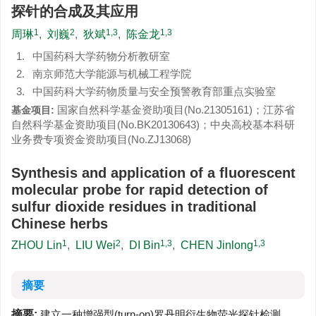
探针的合成及其应用
1
2
1,3
1,3
周琳
,
刘巍
,
狄斌
,
陈金龙
1.
中国药科大学药物分析教研室
2.
南京师范大学能源与机械工程学院
3.
中国药科大学药物质量与安全预警教育部重点实验室
国家自然科学基金资助项目(No.21305161)；江苏省
基金项目:
自然科学基金资助项目(No.BK20130643)；中央高校基本科研
业务费专项资金资助项目(No.ZJ13068)
Synthesis and application of a fluorescent
molecular probe for rapid detection of
sulfur dioxide residues in traditional
Chinese herbs
1
2
1,3
1,3
ZHOU Lin
,
LIU Wei
,
DI Bin
,
CHEN Jinlong
摘要
摘要:
建立一种增强型(turn-on)罗丹明衍生物荧光探针检测