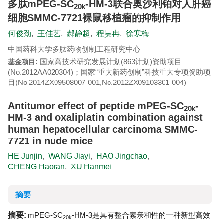
多肽mPEG-SC
-HM-3联合奥沙利铂对人肝癌
20k
细胞SMMC-7721裸鼠移植瘤的抑制作用
何俊劲
,
王佳艺
,
郝静超
,
程昊冉
,
徐寒梅
中国药科大学多肽药物创制工程研究中心
国家高技术研究发展计划(863计划)资助项目
基金项目:
(No.2012AA020304)；国家“重大新药创制”科技重大专项资助项
目(No.2014ZX09508007-001,No.2012ZX09103301-004)
Antitumor effect of peptide mPEG-SC
-
20k
HM-3 and oxaliplatin combination against
human hepatocellular carcinoma SMMC-
7721 in nude mice
HE Junjin
,
WANG Jiayi
,
HAO Jingchao
,
CHENG Haoran
,
XU Hanmei
摘要
摘要:
mPEG-SC
-HM-3是具有整合素亲和性的一种新型高效
20k