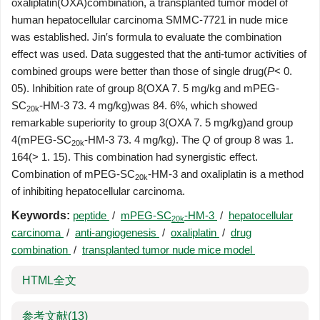
oxaliplatin(OXA)combination, a transplanted tumor model of
human hepatocellular carcinoma SMMC-7721 in nude mice
was established. Jin′s formula to evaluate the combination
effect was used. Data suggested that the anti-tumor activities of
combined groups were better than those of single drug(
P
< 0.
05). Inhibition rate of group 8(OXA 7. 5 mg/kg and mPEG-
SC
-HM-3 73. 4 mg/kg)was 84. 6%, which showed
20k
remarkable superiority to group 3(OXA 7. 5 mg/kg)and group
4(mPEG-SC
-HM-3 73. 4 mg/kg). The
Q
of group 8 was 1.
20k
164(> 1. 15). This combination had synergistic effect.
Combination of mPEG-SC
-HM-3 and oxaliplatin is a method
20k
of inhibiting hepatocellular carcinoma.
Keywords:
peptide
/
mPEG-SC
-HM-3
/
hepatocellular
20k
carcinoma
/
anti-angiogenesis
/
oxaliplatin
/
drug
combination
/
transplanted tumor nude mice model
HTML全文
参考文献
(13)