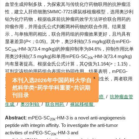
血管生成抑制多肽，为探索其与传统化疗药物联用的抗肿瘤活
性，建立人肝癌细胞SMMC-7721裸鼠移植瘤模型，选用奥沙利
铂为化疗药物，根据临床前抗肿瘤药效学方法评价联合用药的
抑瘤作用，并用金氏公式判断两种药物的联合作用。结果显
示，与单独用药相比，联合用药组的抑瘤效果更好，且均具有
显著差异(
P<；
0.05)。其中，奥沙利铂(7.5 mg/kg)联合mPEG-
SC
-HM-3(73.4 mg/kg)的肿瘤抑制率为84.6%，抑制作用比单
20k
用奥沙利铂(7.5 mg/kg)和单用mPEG-SC
-HM-3(73.4 mg/kg)
20k
均有显著提高。根据金氏公式计算，其
Q
值为1.164(>；1.15)，
可判定该组的用药组合表现出协同作用。结果表明，mPEG-
SC
-HM-3与奥沙利铂单独给药均能抑制肿瘤生长，两者联用
20k
x
对肝细胞癌具有协同作用。
本刊入选2026年中国药科大学自
然科学类“药学学科重要”共识期
关键词:
多肽
/
mPEG-SC
-HM-3
/
肝细胞癌
/
抗肿瘤血管
20k
刊目录
生成
/
奥沙利铂
/
联合用药
/
裸鼠移植瘤
Abstract:
mPEG-SC
-HM-3 is a novel anti-angiogenesis
20k
peptide with integrin affinity. To investigate the anti-tumor
activities of mPEG-SC
-HM-3 and
20k