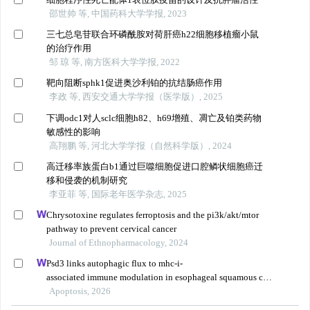
邵世帅 等, 中国药科大学学报, 2023
三七总皂苷联合环磷酰胺对荷肝癌h22细胞移植瘤小鼠
的治疗作用
邹 琼 等, 南方医科大学学报, 2022
靶向阻断sphk1促进奥沙利铂的抗结肠癌作用
李政 等, 西安交通大学学报（医学版）, 2025
下调odc1对人sclc细胞h82、h69增殖、凋亡及铂类药物
敏感性的影响
高翔鹏 等, 河北大学学报（自然科学版）, 2024
高迁移率族蛋白b1通过巨噬细胞促进口腔鳞状细胞癌迁
移和侵袭的机制研究
李亚菲 等, 国际老年医学杂志, 2025
Chrysotoxine regulates ferroptosis and the pi3k/akt/mtor
pathway to prevent cervical cancer
Journal of Ethnopharmacology, 2024
Psd3 links autophagic flux to mhc-i-
associated immune modulation in esophageal squamous cell
carcinoma
Apoptosis, 2026