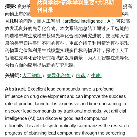
本刊入选2026年中国药科大学自
摘要:
良好的先导化合物对于药物研发具有深远影响，可以提高
然科学类“药学学科重要”共识期
药物上市的成功率。利用传统方法发现先导化合物存在成本高
刊目录
且耗时的问题，而人工智能（artificial intelligence，AI）可以高
效发现良好的先导化合物。本文系统地总结了通过人工智能的
筛选模型与生成模型获得先导化合物的研究进展，按照输入信
息的类型归纳整理不同的模型，重点介绍了利用筛选模型实现
药物重定位和利用生成模型实现多目标药物设计，探讨了人工
智能在先导化合物研究领域的发展前景，为人工智能在先导化
合物方面的应用提供新的研究思路。
关键词:
人工智能
/
先导化合物
/
筛选
/
生成
Abstract:
Excellent lead compounds have a profound
influence on drug development and can improve the success
rate of product launch. It is expensive and time-consuming to
discover lead compounds by traditional methods, yet artificial
intelligence (AI) can discover good lead compounds
efficiently.This article systematically summarizes the research
progress of obtaining lead compounds through the screening