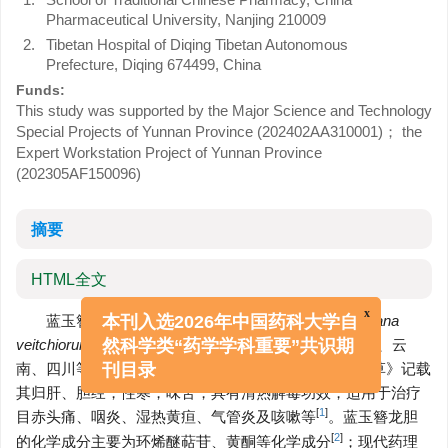
Pharmaceutical University, Nanjing 210009
2.
Tibetan Hospital of Diqing Tibetan Autonomous
Prefecture, Diqing 674499, China
Funds:
This study was supported by the Major Science and Technology
Special Projects of Yunnan Province (202402AA310001)； the
Expert Workstation Project of Yunnan Province
(202305AF150096)
摘要
HTML全文
蓝玉簪龙胆为龙胆科龙胆属植物蓝玉簪龙胆 (
Gentiana
x
本刊入选2026年中国药科大学自
veitchiorum
Hemsl.) 的干燥地上部分，主要分布于西藏、云
然科学类“药学学科重要”共识期
南、四川等地，被藏族人民称为“邦见温保”。《晶珠本草》记载
刊目录
其归肝、胆经，性寒，味苦，具有清热解毒功效，适用于治疗
[
1
]
目赤头痛、咽炎、湿热黄疸、气管炎及咳嗽等
。蓝玉簪龙胆
[
2
]
的化学成分主要为环烯醚萜苷、黄酮等化学成分
；现代药理