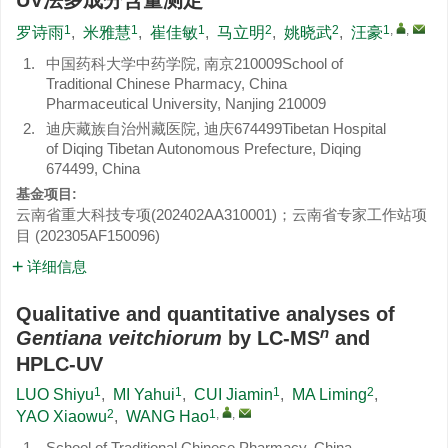
UV法多成分含量测定
1
1
1
2
2
1
,
,
罗诗雨
,
米雅慧
,
崔佳敏
,
马立明
,
姚晓武
,
汪豪
1.
中国药科大学中药学院, 南京210009School of
Traditional Chinese Pharmacy, China
Pharmaceutical University, Nanjing 210009
2.
迪庆藏族自治州藏医院, 迪庆674499Tibetan Hospital
of Diqing Tibetan Autonomous Prefecture, Diqing
674499, China
基金项目:
云南省重大科技专项(202402AA310001)；云南省专家工作站项
目 (202305AF150096)
详细信息
Qualitative and quantitative analyses of
n
Gentiana veitchiorum
by LC-MS
and
HPLC-UV
1
1
1
2
LUO Shiyu
,
MI Yahui
,
CUI Jiamin
,
MA Liming
,
2
1
,
,
YAO Xiaowu
,
WANG Hao
1.
School of Traditional Chinese Pharmacy, China