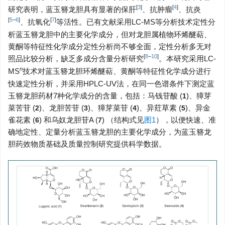
[
3
]
[
4
]
研究表明，蓝玉簪龙胆具有显著的保肝
、抗肿瘤
、抗炎
[
5
−
6
]
[
7
]
、抗氧化
等活性。已有文献采用LC-MS等分析技术定性分
析蓝玉簪龙胆中的主要化学成分，但对龙胆属植物环烯醚萜、
黄酮等特征性化学成分定性分析尚不够全面，定性分析多无对
[
8
−
10
]
照品比较分析，缺乏多成分含量分析研究
。本研究采用LC-
n
MS
技术对蓝玉簪龙胆环烯醚萜、黄酮等特征性化学成分进行
快速定性分析，并采用HPLC-UV法，在同一色谱条件下测定蓝
玉簪龙胆药材7种化学成分的含量，包括：马钱苷酸 (
)、獐芽
1
菜苦苷 (
)、龙胆苦苷 (
)、獐芽菜苷 (
)、异荭草素 (
)、异金
2
3
4
5
雀花素 (
) 和乌奴龙胆苷A (
) （结构式见
图1
），以便快速、准
6
7
确地定性、定量分析蓝玉簪龙胆的主要化学成分，为蓝玉簪龙
胆药效物质基础及质量控制研究提供科学数据。