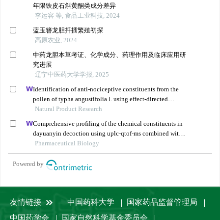
年限铁皮石斛黄酮类成分差异
李运容 等, 食品工业科技, 2024
蓝玉簪龙胆扦插繁殖初探
高原农业, 2024
中药龙胆本草考证、化学成分、药理作用及临床应用研
究进展
辽宁中医药大学学报, 2025
Identification of anti-nociceptive constituents from the
pollen of typha angustifolia l. using effect-directed
fractionation
Natural Product Research
Comprehensive profiling of the chemical constituents in
dayuanyin decoction using uplc-qtof-ms combined with
molecular networking
Pharmaceutical Biology
Powered by
友情链接
中国药科大学
国家药品监督管理局
中国药学会
国家自然科学基金委员会