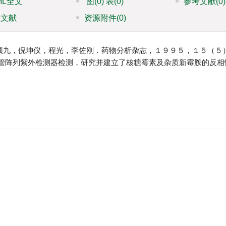
ML全文
图
(0)
表
(0)
参考文献
(0)
引文献
资源附件
(0)
颂九，倪坤仪，程光，李佐刚．药物分析杂志，１９９５，１５（５
管阵列紫外检测器检测，研究并建立了核糖霉素及杂质新霉胺的反相