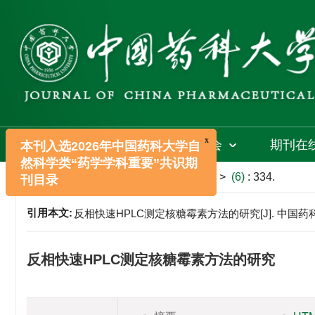
首页
期刊介绍
编委会
期刊在
x
本刊入选2026年中国药科大学自
文章导航
>
中国药科大学学报
>
1995
>
(6)
: 334.
然科学类“药学学科重要”共识期
刊目录
引用本文:
反相快速HPLC测定核糖霉素方法的研究[J]. 中国药科大学学报
反相快速HPLC测定核糖霉素方法的研究