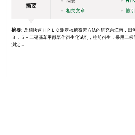
摘要
HT
摘要
相关文章
施
摘要:
反相快速ＨＰＬＣ测定核糖霉素方法的研究余江南，田
３，５－二硝基苯甲酰氯作衍生化试剂，柱前衍生，采用二极
测定...