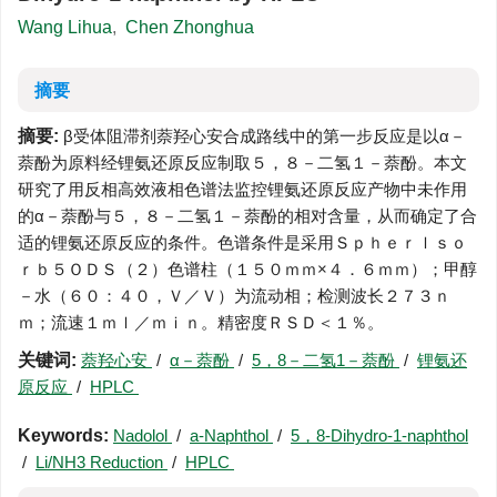
Wang Lihua
,
Chen Zhonghua
摘要
摘要:
β受体阻滞剂萘羟心安合成路线中的第一步反应是以α－
萘酚为原料经锂氨还原反应制取５，８－二氢１－萘酚。本文
研究了用反相高效液相色谱法监控锂氨还原反应产物中未作用
的α－萘酚与５，８－二氢１－萘酚的相对含量，从而确定了合
适的锂氨还原反应的条件。色谱条件是采用Ｓｐｈｅｒｌｓｏ
ｒｂ５ＯＤＳ（２）色谱柱（１５０ｍｍ×４．６ｍｍ）；甲醇
－水（６０：４０，Ｖ／Ｖ）为流动相；检测波长２７３ｎ
ｍ；流速１ｍｌ／ｍｉｎ。精密度ＲＳＤ＜１％。
关键词:
萘羟心安
/
α－萘酚
/
5，8－二氢1－萘酚
/
锂氨还
原反应
/
HPLC
Keywords:
Nadolol
/
a-Naphthol
/
5，8-Dihydro-1-naphthol
/
Li/NH3 Reduction
/
HPLC