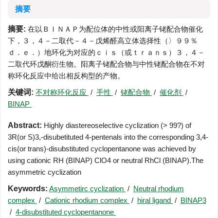
摘要
摘要:
在以ＢＩＮＡＰ为配位体的中性或阳离子铑配合物催化
下，３，４－二取代－４－戊烯醛高立体选择性（〉９９％
ｄ．ｅ．）地环化为对应的ｃｉｓ（或ｔｒａｎｓ）３，４－
二取代环戊酮衍生物。阳离子铑配合物与中性铑配合物在不对
称环化反应中给出相反构型的产物。
关键词:
不对称环化反应
/
手性
/
铑配合物
/
催化剂
/
BINAP
Abstract:
Highly diastereoselective cyclization (> 99?) of
3R(or S)3,-disubetituted 4-pentenals into the corresponding 3,4-
cis(or trans)-disubstituted cyclopentanone was achieved by
using cationic RH (BINAP) ClO4 or neutral RhCl (BINAP).The
asymmetric cyclization
Keywords:
Asymmetirc cyclization
/
Neutral rhodium
complex
/
Cationic rhodium complex
/
hiral ligand
/
BINAP3
/
4-disubstituted cyclopentanone