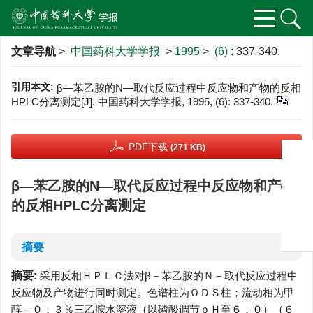
文章导航
>
中国药科大学学报
>
1995
>
(6)
: 337-340.
引用本文:
β—苯乙胺的N—取代反应过程中反应物和产物的反相
HPLC分离测定[J]. 中国药科大学学报, 1995, (6): 337-340.
PDF下载
(271 KB)
β—苯乙胺的N—取代反应过程中反应物和产物
的反相HPLC分离测定
摘要
摘要:
采用反相ＨＰＬＣ法对β－苯乙胺的Ｎ－取代反应过程中
反应物及产物进行同时测定。色谱柱为ＯＤＳ柱；流动相为甲
醇－０．３％三乙胺水溶液（以磷酸调节ｐＨ至６．０）（６