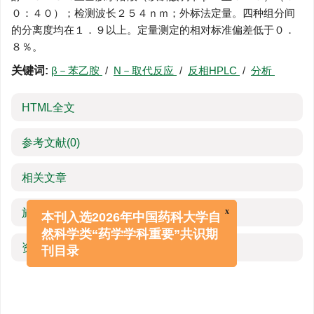
０：４０）；检测波长２５４ｎｍ；外标法定量。四种组分间
的分离度均在１．９以上。定量测定的相对标准偏差低于０．
８％。
关键词:
β－苯乙胺
/
N－取代反应
/
反相HPLC
/
分析
HTML全文
参考文献
(0)
相关文章
施引文献
x
本刊入选2026年中国药科大学自
然科学类“药学学科重要”共识期
资源附件
(0)
刊目录