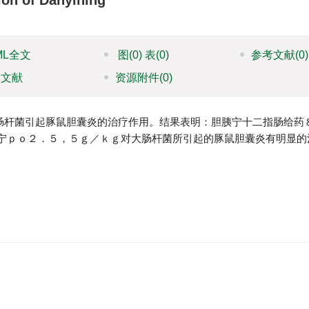
ion of Danyining
ML全文
图
(0)
表
(0)
参考文献
(0)
引文献
资源附件
(0)
肠杆菌引起豚鼠胆囊炎的治疗作用。结果表明：胆胰宁十二指肠给药
宁ｐｏ２．５，５ｇ／ｋｇ对大肠杆菌所引起的豚鼠胆囊炎有明显的