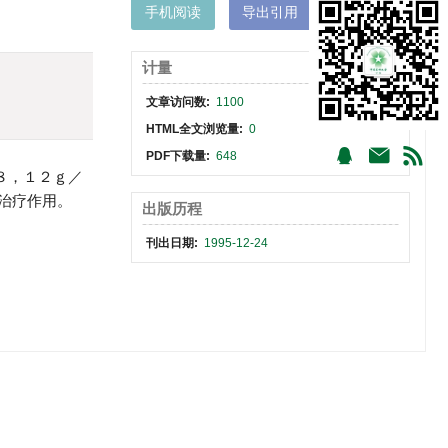
手机阅读
导出引用
XML下载
计量
文章访问数:
1100
HTML全文浏览量:
0
PDF下载量:
648
８，１２ｇ／
治疗作用。
出版历程
刊出日期:
1995-12-24