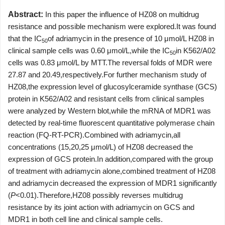
Abstract:
In this paper the influence of HZ08 on multidrug
resistance and possible mechanism were explored.It was found
that the IC
of adriamycin in the presence of 10 μmol/L HZ08 in
50
clinical sample cells was 0.60 μmol/L,while the IC
in K562/A02
50
cells was 0.83 μmol/L by MTT.The reversal folds of MDR were
27.87 and 20.49,respectively.For further mechanism study of
HZ08,the expression level of glucosylceramide synthase (GCS)
protein in K562/A02 and resistant cells from clinical samples
were analyzed by Western blot,while the mRNA of MDR1 was
detected by real-time fluorescent quantitative polymerase chain
reaction (FQ-RT-PCR).Combined with adriamycin,all
concentrations (15,20,25 μmol/L) of HZ08 decreased the
expression of GCS protein.In addition,compared with the group
of treatment with adriamycin alone,combined treatment of HZ08
and adriamycin decreased the expression of MDR1 significantly
(
P
<0.01).Therefore,HZ08 possibly reverses multidrug
resistance by its joint action with adriamycin on GCS and
MDR1 in both cell line and clinical sample cells.