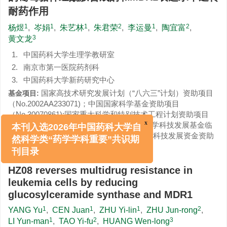
耐药作用
1
1
1
2
1
2
杨煜
,
岑娟
,
朱艺林
,
朱君荣
,
李运曼
,
陶宜富
,
3
黄文龙
1.
中国药科大学生理学教研室
2.
南京市第一医院药剂科
3.
中国药科大学新药研究中心
国家高技术研究发展计划（“八六三”计划）资助项目
基金项目:
（No.2002AA233071)；中国国家科学基金资助项目
（No.30070861);国家重大科学和特别技术工程计划资助项目
（No.2009ZX09102-033)；江苏省卫生厅医学科技发展基金临
x
本刊入选2026年中国药科大学自
床药学研究基金(No.P200802)；南京市医学科技发展资金资助
然科学类“药学学科重要”共识期
项目（No.YKK09070)
刊目录
HZ08 reverses multidrug resistance in
leukemia cells by reducing
glucosylceramide synthase and MDR1
1
1
1
2
YANG Yu
,
CEN Juan
,
ZHU Yi-lin
,
ZHU Jun-rong
,
1
2
3
LI Yun-man
,
TAO Yi-fu
,
HUANG Wen-long