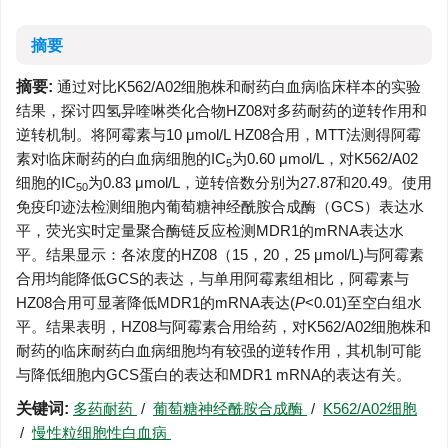
摘要
摘要:
通过对比K562/A02细胞株和耐药白血病临床样本的实验
结果，探讨四氢异喹啉类化合物HZ08对多药耐药的逆转作用和
逆转机制。将阿霉素与10 μmol/L HZ08合用，MTT法测得阿霉
素对临床耐药的白血病细胞的IC
为0.60 μmol/L，对K562/A02
5
细胞的IC
为0.83 μmol/L，逆转倍数分别为27.87和20.49。使用
50
免疫印迹法检测细胞内葡萄糖神经酰胺合成酶（GCS）表达水
平，荧光实时定量聚合酶链反应检测MDR1的mRNA表达水
平。结果显示：各浓度的HZ08（15，20，25 μmol/L)与阿霉素
合用均能降低GCS的表达，与单用阿霉素组相比，阿霉素与
HZ08合用可显著降低MDR1的mRNA表达(
P
<0.01)至空白组水
平。结果表明，HZ08与阿霉素合用给药，对K562/A02细胞株和
耐药的临床耐药白血病细胞均有较强的逆转作用，其机制可能
与降低细胞内GCS蛋白的表达和MDR1 mRNA的表达有关。
关键词:
多药耐药
/
葡萄糖神经酰胺合成酶
/
K562/A02细胞
/
慢性粒细胞性白血病