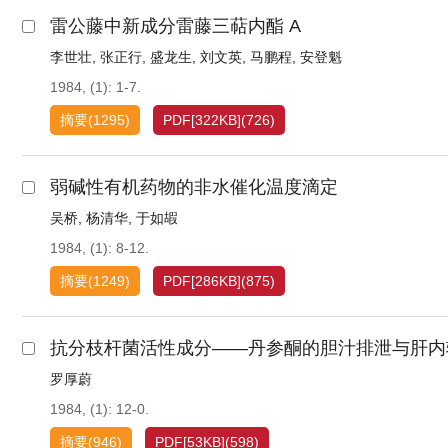
雷公藤中新成分雷藤三萜内酯 A
李世壮
,
张正行
,
盛龙生
,
刘文英
,
马鹏程
,
安登魁
1984, (1): 1-7.
摘要
(
1295
)
PDF[
322KB
]
(
726
)
弱碱性有机药物的非水催化温度滴定
吴桥
,
杨清华
,
于如嘏
1984, (1): 8-12.
摘要
(
1249
)
PDF[
286KB
]
(
875
)
抗分枝杆菌活性成分——丹参酮的胆汁排泄与肝内
罗厚蔚
1984, (1): 12-0.
摘要
(
946
)
PDF[
53KB
]
(
598
)