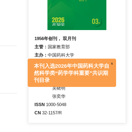
1956年创刊， 双月刊
主管：
国家教育部
x
本刊入选2026年中国药科大学自
主办：
中国药科大学
然科学类“药学学科重要”共识期
主编：
王广基
刊目录
常务副主编：
尤启冬
副主编：
孔令义
吴晓明
张奕华
ISSN
1000-5048
CN
32-1157/R