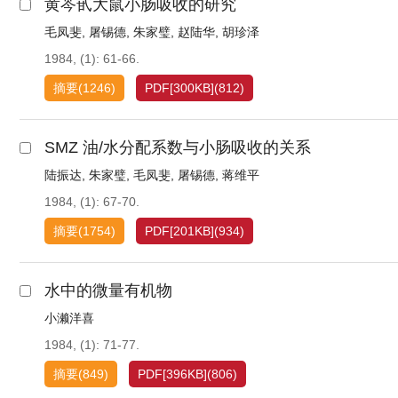
黄芩甙大鼠小肠吸收的研究
毛凤斐
,
屠锡德
,
朱家璧
,
赵陆华
,
胡珍泽
1984, (1): 61-66.
摘要
(
1246
)
PDF[
300KB
]
(
812
)
SMZ 油/水分配系数与小肠吸收的关系
陆振达
,
朱家璧
,
毛凤斐
,
屠锡德
,
蒋维平
1984, (1): 67-70.
摘要
(
1754
)
PDF[
201KB
]
(
934
)
水中的微量有机物
小濑洋喜
1984, (1): 71-77.
摘要
(
849
)
PDF[
396KB
]
(
806
)