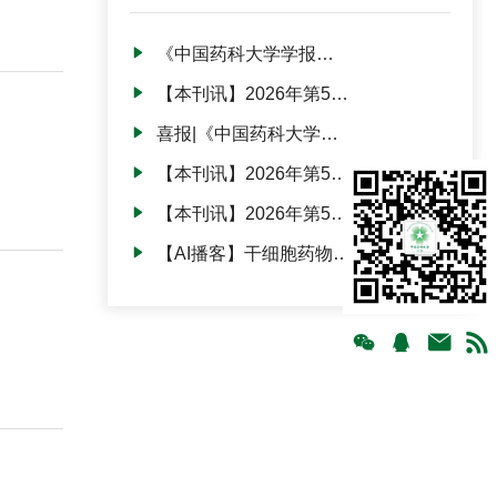
《中国药科大学学报》
对钓鱼邮件的严正声
【本刊讯】2026年第57
明！
卷第3期正式出版发行
喜报|《中国药科大学学
报》入选华东地区高校
【本刊讯】2026年第57
科技期刊建设示范案例
卷第2期出版发行
库·百佳科技期刊！
【本刊讯】2026年第57
卷第1期正式出版发行
【AI播客】干细胞药物产
业化研究进展及存在问
题