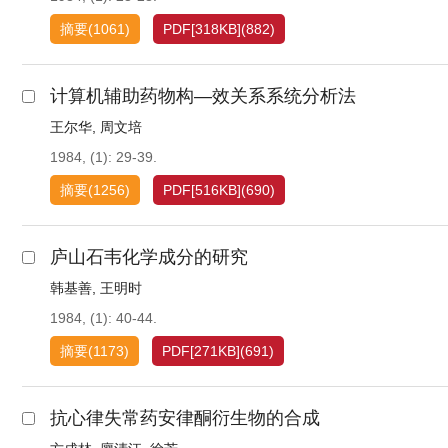
摘要
(
1061
)
PDF[
318KB
]
(
882
)
计算机辅助药物构—效关系系统分析法
王尔华
,
周文培
1984, (1): 29-39.
摘要
(
1256
)
PDF[
516KB
]
(
690
)
庐山石韦化学成分的研究
韩基善
,
王明时
1984, (1): 40-44.
摘要
(
1173
)
PDF[
271KB
]
(
691
)
抗心律失常药安律酮衍生物的合成