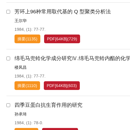
芳环上96种常用取代基的 Q 型聚类分析法
王尔华
1984, (1): 77-77.
摘要
(
1135
)
PDF[
64KB
]
(
729
)
绵毛马兜铃化学成分研究Ⅳ.绵毛马兜铃内酯的化
楼凤昌
1984, (1): 77-77.
摘要
(
1110
)
PDF[
64KB
]
(
603
)
四季豆蛋白抗生育作用的研究
孙承琦
1984, (1): 78-0.