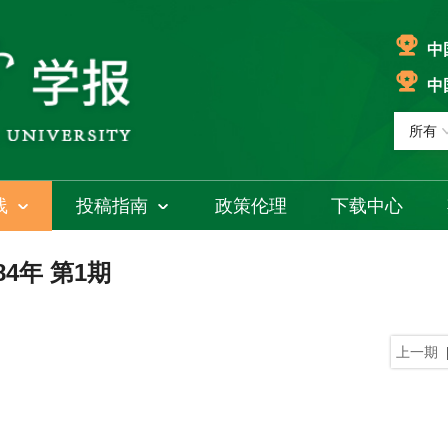
中
中
线
投稿指南
政策伦理
下载中心
84年 第1期
上一期