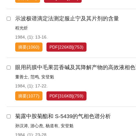
示波极谱滴定法测定服止宁及其片剂的含量
程光炘
1984, (1): 13-16.
摘要
(
1060
)
PDF[
226KB
]
(
753
)
眼用药膜中毛果芸香碱及其降解产物的高效液相色
董善士
,
范鸣
,
安登魁
1984, (1): 17-22.
摘要
(
1077
)
PDF[
316KB
]
(
759
)
菊露中胺菊酯和 S-5439的气相色谱分析
孙汉涛
,
游心焘
,
杨道有
,
安登魁
1984, (1): 23-28.