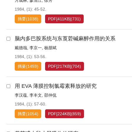
方成林
,
廖清江
,
徐芳
1984, (1): 45-52.
摘要
(
1038
)
PDF[
411KB
]
(
731
)
脑内多巴胺系统与东莨菪碱麻醉作用的关系
戴德哉
,
李京一
,
杨朋斌
1984, (1): 53-56.
摘要
(
1459
)
PDF[
217KB
]
(
704
)
用 EVA 薄膜控制氯霉素释放的研究
李汉蕴
,
李丰文
,
邵仲侃
1984, (1): 57-60.
摘要
(
1054
)
PDF[
224KB
]
(
859
)