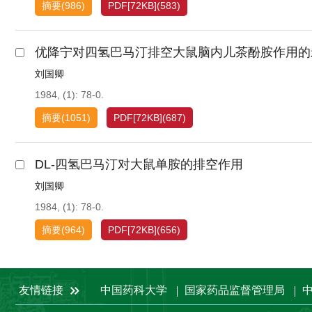
摘要
(
986
)
PDF[
72KB
]
(
583
)
优降宁对四氢巴马汀排空大鼠脑内儿茶酚胺作用的
刘国卿
1984, (1): 78-0.
摘要
(
1051
)
PDF[
72KB
]
(
687
)
DL-四氢巴马汀对大鼠单胺的排空作用
刘国卿
1984, (1): 78-0.
摘要
(
964
)
PDF[
72KB
]
(
656
)
友情链接
中国药科大学
国家药品监督管理局